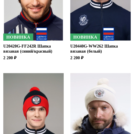
Ханты-Мансийский автономный округ (3)
Челябинская область (2)
Ямало-Ненецкий автономный округ (1)
Ярославская область (1)
НОВИНКА
НОВИНКА
U20420G-FF242R Шапка
U20440G-WW262 Шапка
вязаная (синий/красный)
вязаная (белый)
2 200 ₽
2 200 ₽