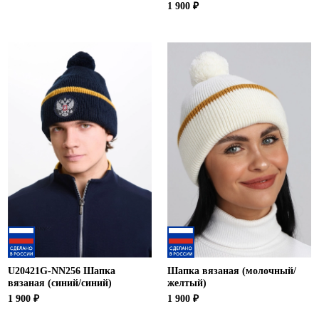
1 900 ₽
U20421G-NN256 Шапка
Шапка вязаная (молочный/
вязаная (синий/синий)
желтый)
1 900 ₽
1 900 ₽