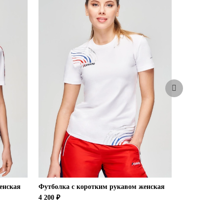
енская
Футболка с коротким рукавом женская
Куртка утеп
(красный/к
4 200 ₽
37 900 ₽