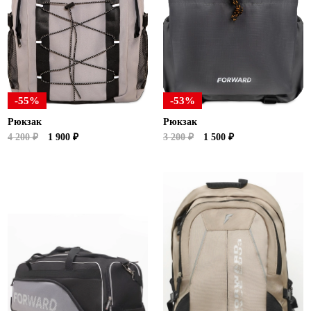
Новосибирская область (3)
Омская область (5)
Республика Башкортостан (3)
Республика Крым (1)
Республика Татарстан (2)
-55%
-53%
Ростовская область (2)
Рюкзак
Рюкзак
Самарская область (1)
4 200 ₽
1 900 ₽
3 200 ₽
1 500 ₽
Санкт-Петербург и ЛО (3)
Саратовская область (1)
Свердловская область (5)
Северная Осетия (2)
Смоленская область (1)
Ставропольский край (5)
Томская область (1)
Тульская область (1)
Тюменская область (3)
Хакасия (1)