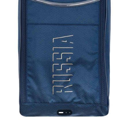
Новосибирская область (3)
Омская область (5)
Республика Башкортостан (3)
Республика Крым (1)
Республика Татарстан (2)
Ростовская область (2)
Самарская область (1)
Санкт-Петербург и ЛО (3)
Саратовская область (1)
Свердловская область (5)
Северная Осетия (2)
Смоленская область (1)
Ставропольский край (5)
Томская область (1)
Тульская область (1)
Тюменская область (3)
Хакасия (1)