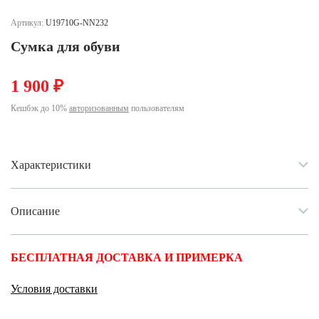
Ханты-Мансийский автономный округ (3)
Артикул:
U19710G-NN232
Челябинская область (2)
Сумка для обуви
Ямало-Ненецкий автономный округ (1)
Ярославская область (1)
1 900 ₽
Кешбэк до 10%
авторизованным
пользователям
Характеристики
Описание
БЕСПЛАТНАЯ ДОСТАВКА И ПРИМЕРКА
Условия доставки