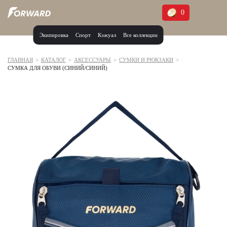
0
Экипировка
Спорт
Кэжуал
Все коллекции
Москва и МО
Архангельская область (1)
ГЛАВНАЯ
>
КАТАЛОГ
>
АКСЕССУАРЫ
>
СУМКИ И РЮКЗАКИ
>
СУМКА ДЛЯ ОБУВИ (СИНИЙ/СИНИЙ)
Волгоградская область (1)
Воронежская область (1)
Дагестан (2)
Иркутская область (2)
Калининградская область (1)
Кемеровская область (2)
Краснодарский край (5)
Красноярский край (5)
Курская область (1)
Москва и МО (14)
Нижегородская область (1)