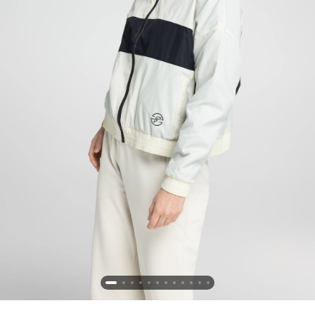
Новосибирская область (3)
Омская область (5)
Республика Башкортостан (3)
Республика Крым (1)
Республика Татарстан (2)
Ростовская область (2)
Самарская область (1)
Санкт-Петербург и ЛО (3)
Саратовская область (1)
Свердловская область (5)
Северная Осетия (2)
Смоленская область (1)
Ставропольский край (5)
Томская область (1)
Тульская область (1)
Тюменская область (3)
Хакасия (1)