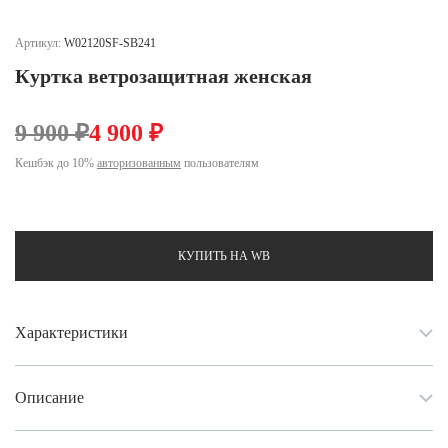
Ханты-Мансийский автономный округ (3)
Челябинская область (2)
Артикул:
W02120SF-SB241
Куртка ветрозащитная женская
Ямало-Ненецкий автономный округ (1)
Ярославская область (1)
9 900 ₽
4 900 ₽
Кешбэк до 10%
авторизованным
пользователям
КУПИТЬ НА WB
Характеристики
Описание