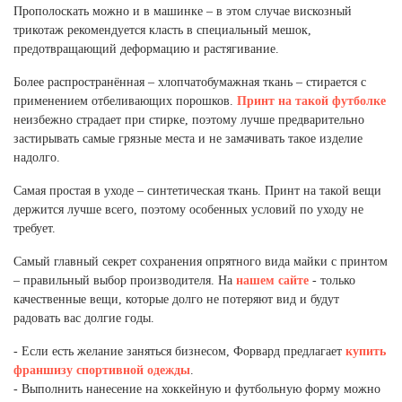
Прополоскать можно и в машинке – в этом случае вискозный
Новосибирская область (3)
трикотаж рекомендуется класть в специальный мешок,
Омская область (5)
предотвращающий деформацию и растягивание.
Более распространённая – хлопчатобумажная ткань – стирается с
Республика Башкортостан (3)
применением отбеливающих порошков.
Принт на такой футболке
Республика Крым (1)
неизбежно страдает при стирке, поэтому лучше предварительно
Республика Татарстан (2)
застирывать самые грязные места и не замачивать такое изделие
Ростовская область (2)
надолго.
Самарская область (1)
Санкт-Петербург и ЛО (3)
Самая простая в уходе – синтетическая ткань. Принт на такой вещи
Саратовская область (1)
держится лучше всего, поэтому особенных условий по уходу не
Свердловская область (5)
требует.
Северная Осетия (2)
Самый главный секрет сохранения опрятного вида майки с принтом
Смоленская область (1)
– правильный выбор производителя. На
нашем сайте
- только
Ставропольский край (5)
качественные вещи, которые долго не потеряют вид и будут
Томская область (1)
радовать вас долгие годы.
Тульская область (1)
- Если есть желание заняться бизнесом, Форвард предлагает
купить
Тюменская область (3)
франшизу спортивной одежды
.
Хакасия (1)
- Выполнить нанесение на хоккейную и футбольную форму можно