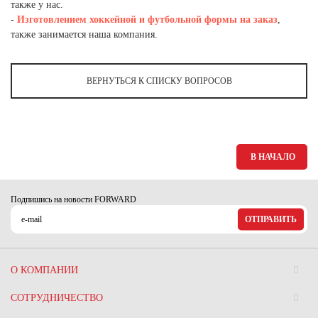
Ханты-Мансийский автономный округ (3)
также у нас.
-
Изготовлением хоккейной и футбольной формы на заказ
,
Челябинская область (2)
также занимается наша компания.
Ямало-Ненецкий автономный округ (1)
Ярославская область (1)
ВЕРНУТЬСЯ К СПИСКУ ВОПРОСОВ
В НАЧАЛО
Подпишись на новости FORWARD
ОТПРАВИТЬ
О КОМПАНИИ
СОТРУДНИЧЕСТВО