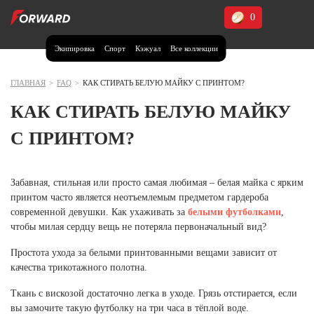
0
Экипировка
Спорт
Кэжуал
Все коллекции
Москва и МО
Архангельская область (1)
ГЛАВНАЯ
>
FAQ
>
КАК СТИРАТЬ БЕЛУЮ МАЙКУ С ПРИНТОМ?
Волгоградская область (1)
КАК СТИРАТЬ БЕЛУЮ МАЙКУ
Воронежская область (1)
С ПРИНТОМ?
Дагестан (2)
Иркутская область (2)
Забавная, стильная или просто самая любимая – белая майка с ярким
принтом часто является неотъемлемым предметом гардероба
Калининградская область (1)
современной девушки. Как ухаживать за
белыми футболками
,
Кемеровская область (2)
чтобы милая сердцу вещь не потеряла первоначальный вид?
Краснодарский край (5)
Красноярский край (5)
Простота ухода за белыми принтованными вещами зависит от
Курская область (1)
качества трикотажного полотна.
Москва и МО (14)
Ткань с вискозой достаточно легка в уходе. Грязь отстирается, если
вы замочите такую футболку на три часа в тёплой воде.
Нижегородская область (1)