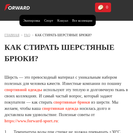
0
Экипировка
Спорт
Кэжуал
Все коллекции
Москва и МО
Архангельская область (1)
ГЛАВНАЯ
>
FAQ
>
КАК СТИРАТЬ ШЕРСТЯНЫЕ БРЮКИ?
Волгоградская область (1)
КАК СТИРАТЬ ШЕРСТЯНЫЕ
Воронежская область (1)
БРЮКИ?
Дагестан (2)
Иркутская область (2)
Шерсть — это превосходный материал с уникальным набором
полезных для человека качеств. Известные компании по пошиву
Калининградская область (1)
спортивной одежды
используют эту теплую и долговечную ткань в
Кемеровская область (2)
своих коллекциях. И самый частый вопрос, который задают
Краснодарский край (5)
покупатели — как стирать
спортивные брюки
из шерсти. Мы
Красноярский край (5)
желаем, чтобы ваша
спортивная одежда
носилась долго и
Курская область (1)
доставляла вам удовольствие. Полезные советы от
Москва и МО (14)
https://www.forward-sport.ru
:
Нижегородская область (1)
1. Температура воды при стирке не должна превышать +30°С,