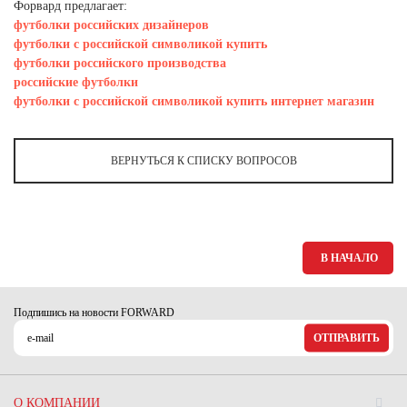
Ханты-Мансийский автономный округ (3)
Форвард предлагает:
футболки российских дизайнеров
Челябинская область (2)
футболки с российской символикой купить
футболки российского производства
Ямало-Ненецкий автономный округ (1)
российские футболки
Ярославская область (1)
футболки с российской символикой купить интернет магазин
ВЕРНУТЬСЯ К СПИСКУ ВОПРОСОВ
В НАЧАЛО
Подпишись на новости FORWARD
ОТПРАВИТЬ
О КОМПАНИИ