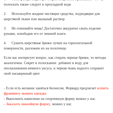
Новосибирская область (3)
полоскать также следует в прохладной воде.
Омская область (5)
2. Используйте жидкие чистящие средства, подходящие для
шерстяной ткани или мыльный раствор.
Республика Башкортостан (3)
3. Не отжимайте вещь! Достаточно аккуратно сжать изделие
Республика Крым (1)
руками, освободив его от лишней влаги.
Республика Татарстан (2)
Ростовская область (2)
4. Сушить шерстяные брюки лучше на горизонтальной
Самарская область (1)
поверхности, разложив их на полотенце.
Санкт-Петербург и ЛО (3)
Если вас интересует вопрос, как стирать черные брюки, то методы
Саратовская область (1)
аналогичны. Секрет в полоскании: добавьте в воду для
Свердловская область (5)
ополаскивания немного уксуса, и черная ткань надолго сохранит
Северная Осетия (2)
свой насыщенный цвет.
Смоленская область (1)
Ставропольский край (5)
- Если есть желание заняться бизнесом, Форвард предлагает
купить
Томская область (1)
франшизу эконом одежды
.
Тульская область (1)
- Выполнить нанесение на спортивную форму можно у нас.
Тюменская область (3)
-
Заказать хоккейную форму
, можно у нас.
Хакасия (1)