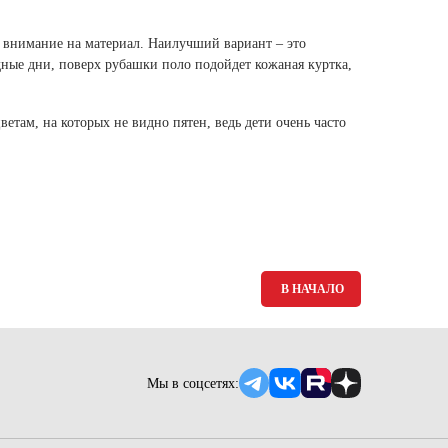
Ямало-Ненецкий автономный округ
(1)
ть внимание на материал. Наилучший вариант – это
Ярославская область (1)
дные дни, поверх рубашки поло подойдет кожаная куртка,
етам, на которых не видно пятен, ведь дети очень часто
В НАЧАЛО
Мы в соцсетях: