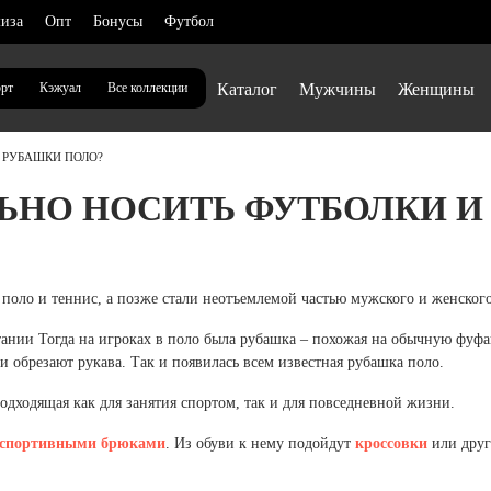
иза
Опт
Бонусы
Футбол
рт
Кэжуал
Все коллекции
Каталог
Мужчины
Женщины
И РУБАШКИ ПОЛО?
ьская область (1)
Нижегородская область (1)
ЛЬНО НОСИТЬ ФУТБОЛКИ 
ДА
ДА
ДА
ДА
ОБУВЬ
ОБУВЬ
ОБУВЬ
Новосибирская область (3)
дская область (1)
вные костюмы
вные костюмы
вные костюмы
вные костюмы
Ботинки зимн
Ботинки зимн
Ботинки зимн
кая область (1)
Омская область (5)
ки, поло, лонгсливы
ки, поло, лонгсливы
ки, поло, лонгсливы
ки, поло, лонгсливы
Кроссовки и б
Кроссовки и б
Кроссовки и б
оло и теннис, а позже стали неотъемлемой частью мужского и женского 
 (2)
Республика Башкортостан (3)
вки, олимпийки, худи
вки, олимпийки, худи
вки, олимпийки, худи
Обувь для пля
Обувь для пля
Обувь для пля
тании Тогда на игроках в поло была рубашка – похожая на обычную фуф
Республика Крым (1)
 и пуховики
я область (2)
и обрезают рукава. Так и появилась всем известная рубашка поло.
Республика Татарстан (2)
радская область (1)
одходящая как для занятия спортом, так и для повседневной жизни.
-поло
ы
-поло
Ростовская область (2)
ы
елье
ы
кая область (2)
спортивными брюками
. Из обуви к нему подойдут
кроссовки
или друг
Самарская область (1)
елье
 белье
елье
рский край (5)