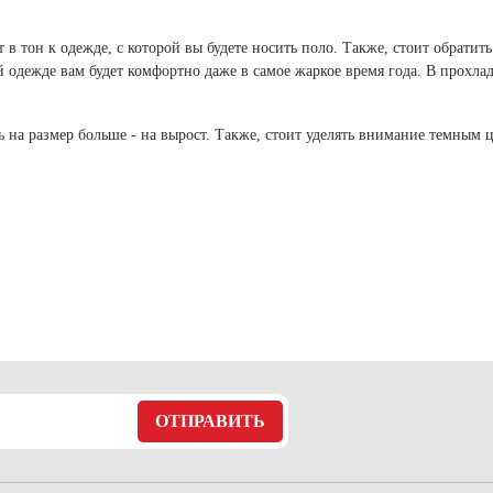
 белье
ы
 белье
Санкт-Петербург и ЛО (3)
ский край (5)
 и пуховики
Саратовская область (1)
область (1)
 в тон к одежде, с которой вы будете носить поло. Также, стоит обрати
ы
ы
Свердловская область (5)
 одежде вам будет комфортно даже в самое жаркое время года. В прохла
 и пуховики
 и пуховики
и МО (14)
Северная Осетия (2)
 на размер больше - на вырост. Также, стоит уделять внимание темным цв
Смоленская область (1)
ССУАРЫ
ССУАРЫ
ССУАРЫ
ые уборы
и рюкзаки
ые уборы
нца
ые уборы
и рюкзаки
ки, варежки
и рюкзаки
нца
нца
ки, варежки
ки, варежки
ОТПРАВИТЬ