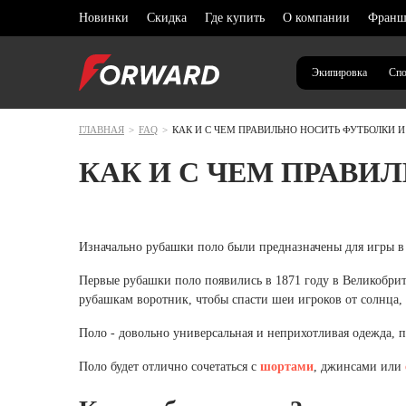
Новинки
Скидка
Где купить
О компании
Франш
Экипировка
Спо
ГЛАВНАЯ
>
FAQ
>
КАК И С ЧЕМ ПРАВИЛЬНО НОСИТЬ ФУТБОЛКИ 
Выберите ваш регион
Архангел
КАК И С ЧЕМ ПРАВИ
Новинки
Новинки
Новинки
Новинки
ОДЕЖ
ОДЕЖ
ОДЕЖ
ОДЕЖ
Волгогра
Распродажа
Распродажа
Распродажа
Капсулы
В списке нет моего региона
Спорти
Спорти
Спорти
Спорти
Воронежс
Футбол
Футбол
Футбол
Футбол
Капсулы
Капсулы
Капсулы
Изначально рубашки поло были предназначены для игры в п
Повседневный стиль
Дагестан
Толсто
Толсто
Толсто
Шорты
Первые рубашки поло появились в 1871 году в Великобри
Брюки
Брюки
Брюки
Куртки
Экипировка
Повседневный стиль
Повседневный стиль
Повседневный стиль
Иркутска
рубашкам воротник, чтобы спасти шеи игроков от солнца, 
Шорты
Шорты
Шорты
Футбол
Экипировка
Экипировка
Экипировка
Калининг
Поло - довольно универсальная и неприхотливая одежда, п
Платья
Жилет
Платья
Жилет
Термоб
Жилет
Кемеровс
Тренинг и фитнес
Футбол
Футбол
Тренинг и фитнес
Поло будет отлично сочетаться с
шортами
, джинсами или
Термоб
Нижнее
Термоб
Краснода
Бег
Тренинг и фитнес
Тренинг и фитнес
Бег