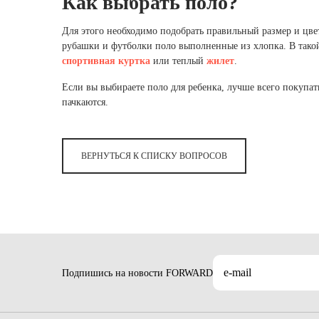
Как выбрать поло?
Нижнее
Лосин
Нижнее
Краснояр
Топы
Куртки
Топы
Бег
Бег
Гимнастика
Курская 
Для этого необходимо подобрать правильный размер и цвет
Лосин
Лосин
рубашки и футболки поло выполненные из хлопка. В такой
Гимнастика
Куртки
Куртки
Коллаборации
Коллаборации
Москва 
спортивная куртка
или теплый
жилет
.
Коллаборации
Если вы выбираете поло для ребенка, лучше всего покупать
АКСЕ
Минеев
Винер
пачкаются.
Винер
ЦСКА
Носки
АКСЕ
АКСЕ
Головн
Минеев
ВЕРНУТЬСЯ К СПИСКУ ВОПРОСОВ
Носки
Сумки 
Носки
Головн
Полоте
Головн
ЦСКА
Сумки 
Перчат
Сумки 
Полоте
Маски
Полоте
Перчат
Перчат
Маски
Маски
Подпишись на новости FORWARD