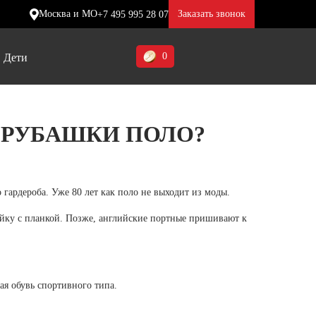
Москва и МО
Заказать звонок
+7 495 995 28 07
0
Дети
Ставропольский край (5)
И РУБАШКИ ПОЛО?
Томская область (1)
ие
ие
ие
Тульская область (1)
отинки
отинки
отинки
гардероба. Уже 80 лет как поло не выходит из моды.
Тюменская область (3)
жа
жа
жа
айку с планкой. Позже, английские портные пришивают к
Хакасия (1)
Ханты-Мансийский автономный
округ (3)
ая обувь спортивного типа.
Челябинская область (2)