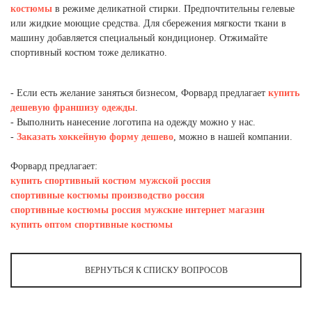
костюмы
в режиме деликатной стирки. Предпочтительны гелевые
Новосибирская область (3)
или жидкие моющие средства. Для сбережения мягкости ткани в
Омская область (5)
машину добавляется специальный кондиционер. Отжимайте
спортивный костюм тоже деликатно.
Республика Башкортостан (3)
Республика Крым (1)
- Если есть желание заняться бизнесом, Форвард предлагает
купить
Республика Татарстан (2)
дешевую франшизу одежды
.
Ростовская область (2)
- Выполнить нанесение логотипа на одежду можно у нас.
Самарская область (1)
-
Заказать хоккейную форму дешево
, можно в нашей компании.
Санкт-Петербург и ЛО (3)
Саратовская область (1)
Форвард предлагает:
Свердловская область (5)
купить спортивный костюм мужской россия
Северная Осетия (2)
спортивные костюмы производство россия
Смоленская область (1)
спортивные костюмы россия мужские интернет магазин
Ставропольский край (5)
купить оптом спортивные костюмы
Томская область (1)
Тульская область (1)
ВЕРНУТЬСЯ К СПИСКУ ВОПРОСОВ
Тюменская область (3)
Хакасия (1)