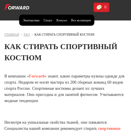
0
Экипировка
Спорт
Кэжуал
Все коллекции
Москва и МО
Архангельская область (1)
ГЛАВНАЯ
>
FAQ
>
КАК СТИРАТЬ СПОРТИВНЫЙ КОСТЮМ
Волгоградская область (1)
КАК СТИРАТЬ СПОРТИВНЫЙ
Воронежская область (1)
КОСТЮМ
Дагестан (2)
Иркутская область (2)
В компании «
Forward
» знают, какие параметры нужны одежде для
спорта. Недаром ее носят мастера из 200 сборных команд 60 видов
Калининградская область (1)
спорта России. Спортивные костюмы делают из лучших
Кемеровская область (2)
материалов. Они пригодны и для занятий фитнесом. Учитываются
Краснодарский край (5)
модные тенденции.
Красноярский край (5)
Курская область (1)
Москва и МО (14)
Несмотря на уникальные свойства тканей, они пачкаются.
Специалисты нашей компании рекомендует стирать
спортивные
Нижегородская область (1)