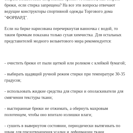
Новосибирская область (3)
брюки, если стирка запрещена? На все эти вопросы отвечают
ведущие конструкторы спортивной одежды Торгового дома
Омская область (5)
"ФОРВАРД".
Республика Башкортостан (3)
Если на бирке нарисована перечеркнутая ванночка с водой, то
Республика Крым (1)
таким брючкам показана только сухая химчистка. Для остальных
Республика Татарстан (2)
представителей модного вельветового мира рекомендуется:
Ростовская область (2)
Самарская область (1)
Санкт-Петербург и ЛО (3)
- очистить брюки от пыли щеткой или роликом с клейкой бумагой;
Саратовская область (1)
- выбирать щадящий ручной режим стирки при температуре 30-35
Свердловская область (5)
градусов;
Северная Осетия (2)
Смоленская область (1)
- использовать жидкие средства для стирки и ополаскиватели для
Ставропольский край (5)
смягчения текстуры ткани;
Томская область (1)
- выстиранные брюки не отжимать, а обернуть махровым
Тульская область (1)
полотенцем, чтобы оно впитало излишки влаги;
Тюменская область (3)
- сушить в вывернутом состоянии, периодически вытягивать по
Хакасия (1)
швам для предотвращения усадки и деформации ткани.