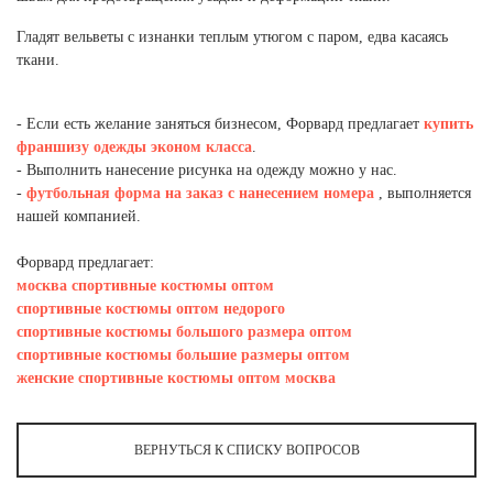
Ханты-Мансийский автономный округ (3)
Гладят вельветы с изнанки теплым утюгом с паром, едва касаясь
Челябинская область (2)
ткани.
Ямало-Ненецкий автономный округ (1)
Ярославская область (1)
- Если есть желание заняться бизнесом, Форвард предлагает
купить
франшизу одежды эконом класса
.
- Выполнить нанесение рисунка на одежду можно у нас.
-
футбольная форма на заказ с нанесением номера
, выполняется
нашей компанией.
Форвард предлагает:
москва спортивные костюмы оптом
спортивные костюмы оптом недорого
спортивные костюмы большого размера оптом
спортивные костюмы большие размеры оптом
женские спортивные костюмы оптом москва
ВЕРНУТЬСЯ К СПИСКУ ВОПРОСОВ