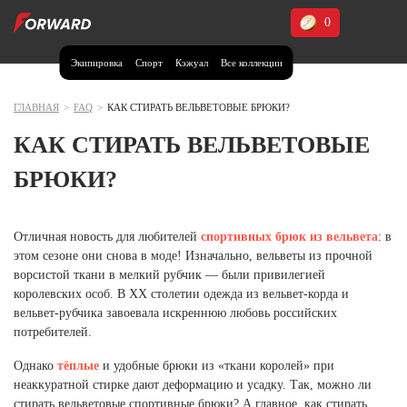
0
Экипировка
Спорт
Кэжуал
Все коллекции
Москва и МО
Архангельская область (1)
ГЛАВНАЯ
>
FAQ
>
КАК СТИРАТЬ ВЕЛЬВЕТОВЫЕ БРЮКИ?
Волгоградская область (1)
КАК СТИРАТЬ ВЕЛЬВЕТОВЫЕ
Воронежская область (1)
БРЮКИ?
Дагестан (2)
Иркутская область (2)
Отличная новость для любителей
спортивных брюк из вельвета
: в
этом сезоне они снова в моде! Изначально, вельветы из прочной
Калининградская область (1)
ворсистой ткани в мелкий рубчик — были привилегией
Кемеровская область (2)
королевских особ. В ХХ столетии одежда из вельвет-корда и
Краснодарский край (5)
вельвет-рубчика завоевала искреннюю любовь российских
Красноярский край (5)
потребителей.
Курская область (1)
Однако
тёплые
и удобные брюки из «ткани королей» при
Москва и МО (14)
неаккуратной стирке дают деформацию и усадку. Так, можно ли
Нижегородская область (1)
стирать вельветовые спортивные брюки? А главное, как стирать