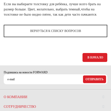
Если вы выбираете толстовку для ребёнка, лучше всего брать на
Новосибирская область (3)
размер больше. Цвет, желательно, выбрать темный,чтобы на
Омская область (5)
толстовке не было видно пятен, так как дети часто пачкаются.
Республика Башкортостан (3)
Республика Крым (1)
ВЕРНУТЬСЯ К СПИСКУ ВОПРОСОВ
Республика Татарстан (2)
Ростовская область (2)
Самарская область (1)
Санкт-Петербург и ЛО (3)
В НАЧАЛО
Саратовская область (1)
Свердловская область (5)
Северная Осетия (2)
Подпишись на новости FORWARD
Смоленская область (1)
Ставропольский край (5)
ОТПРАВИТЬ
Томская область (1)
Тульская область (1)
О КОМПАНИИ
Тюменская область (3)
СОТРУДНИЧЕСТВО
Хакасия (1)