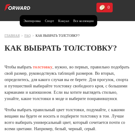
0
Экипировка
Спорт
Кэжуал
Все коллекции
Москва и МО
Архангельская область (1)
ГЛАВНАЯ
>
FAQ
>
КАК ВЫБРАТЬ ТОЛСТОВКУ?
Волгоградская область (1)
КАК ВЫБРАТЬ ТОЛСТОВКУ?
Воронежская область (1)
Дагестан (2)
Чтобы выбрать
толстовку
, нужно, во первых, правильно подобрать
свой размер, руководствуясь таблицей размеров. Во вторых,
Иркутская область (2)
определитесь, для какого случая вы ее берете. Для прогулок, спорта
Калининградская область (1)
и путешествий выбирайте толстовку свободного кроя, с большими
Кемеровская область (2)
карманами и капюшоном. Если вы хотите выглядеть стильно,
Краснодарский край (5)
узнайте, какие толстовки в моде и выберите понравившуюся.
Красноярский край (5)
Чтобы выбрать правильный цвет толстовки, подумайте, с какими
Курская область (1)
вещами вы будете ее носить и подберите толстовку в тон. Лучше
Москва и МО (14)
всего выбирать универсальный цвет, который сочетается почти со
всеми цветами. Например, белый, черный, серый.
Нижегородская область (1)