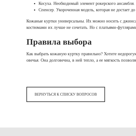
Нижнее
Лосин
Нижнее
Косуха. Необходимый элемент рокерского ансамбля.
Краснояр
Топы
Куртки
Топы
Бег
Бег
Гимнастика
Спенсер. Укороченная модель, которая не достает д
Курская 
Лосин
Лосин
Кожаные куртки универсальны. Их можно носить с джинсами
Гимнастика
Куртки
Куртки
Коллаборации
Коллаборации
Москва 
костюмами их лучше не сочетать. Но с платьями-футляра
Коллаборации
АКСЕ
Правила выбора
Минеев
Винер
Винер
ЦСКА
Носки
Как выбрать кожаную куртку правильно? Хотите недорогу
АКСЕ
АКСЕ
овечья. Она долговечна, в ней тепло, а ее мягкость позв
Головн
Минеев
Носки
Сумки 
Носки
Головн
Полоте
Головн
ЦСКА
Сумки 
Перчат
Сумки 
Полоте
Маски
Полоте
ВЕРНУТЬСЯ К СПИСКУ ВОПРОСОВ
Перчат
Перчат
Маски
Маски