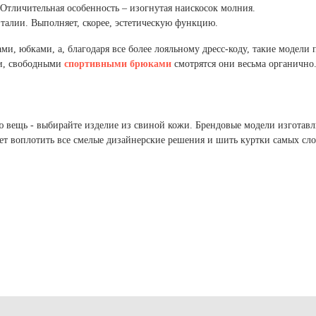
 белье
ы
 белье
Санкт-Петербург и ЛО (3)
 Отличительная особенность – изогнутая наискосок молния.
ский край (5)
 и пуховики
о талии. Выполняет, скорее, эстетическую функцию.
Саратовская область (1)
область (1)
ы
ы
Свердловская область (5)
, юбками, а, благодаря все более лояльному дресс-коду, такие модели п
 и пуховики
 и пуховики
и МО (14)
ми, свободными
спортивными брюками
смотрятся они весьма органично
Северная Осетия (2)
Смоленская область (1)
ССУАРЫ
ю вещь - выбирайте изделие из свиной кожи. Брендовые модели изготав
ССУАРЫ
ССУАРЫ
оляет воплотить все смелые дизайнерские решения и шить куртки самых с
ые уборы
и рюкзаки
ые уборы
нца
ые уборы
и рюкзаки
ки, варежки
и рюкзаки
нца
нца
ки, варежки
ки, варежки