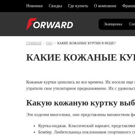
Новинки
Скидка
Где купить
О компании
Франш
Экипировка
Спо
ГЛАВНАЯ
>
FAQ
>
КАКИЕ КОЖАНЫЕ КУРТКИ В МОДЕ?
Выберите ваш регион
Архангел
КАКИЕ КОЖАНЫЕ КУР
Новинки
Новинки
Новинки
Новинки
ОДЕЖ
ОДЕЖ
ОДЕЖ
ОДЕЖ
Волгогра
Распродажа
Распродажа
Распродажа
Капсулы
В списке нет моего региона
Спорти
Спорти
Спорти
Спорти
Воронежс
Футбол
Футбол
Футбол
Футбол
Капсулы
Капсулы
Капсулы
Кожаные куртки ценились во все времена. Их носили еще
Повседневный стиль
Дагестан
Толсто
Толсто
Толсто
Шорты
утратили свое утилитарное предназначение. Их с удовольст
Брюки
Брюки
Брюки
Куртки
Экипировка
Повседневный стиль
Повседневный стиль
Повседневный стиль
Иркутска
Какую кожаную куртку выб
Шорты
Шорты
Шорты
Футбол
Экипировка
Экипировка
Экипировка
Калининг
Платья
Жилет
Платья
Эти изделия многолики, они представлены множеством фа
Жилет
Термоб
Жилет
Кемеровс
Тренинг и фитнес
Футбол
Футбол
Тренинг и фитнес
Куртка-пиджак. Классический вариант, представля
Термоб
Нижнее
Термоб
Краснода
Бег
Бомбер. Любительница поклонников спортивного ст
Тренинг и фитнес
Тренинг и фитнес
Бег