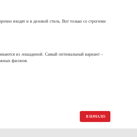
Ямало-Ненецкий автономный округ
(1)
Ярославская область (1)
рочно входят и в деловой стиль. Вот только со строгими
.
ливаются из лошадиной. Самый оптимальный вариант –
ложных фасонов.
В НАЧАЛО