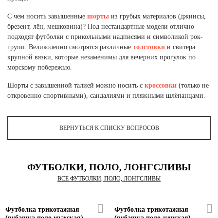
Ханты-Мансийский автономный округ (3)
С чем носить завышенные
шорты
из грубых материалов (джинсы,
Челябинская область (2)
брезент, лён, мешковина)? Под нестандартные модели отлично
подходят футболки с прикольными надписями и символикой рок-
Ямало-Ненецкий автономный округ (1)
групп. Великолепно смотрятся различные
толстовки
и свитера
Ярославская область (1)
крупной вязки, которые незаменимы для вечерних прогулок по
морскому побережью.
Шорты с завышенной талией можно носить с
кроссовки
(только не
откровенно спортивными), сандалиями и пляжными шлёпанцами.
ВЕРНУТЬСЯ К СПИСКУ ВОПРОСОВ
ФУТБОЛКИ, ПОЛО, ЛОНГСЛИВЫ
ВСЕ ФУТБОЛКИ, ПОЛО, ЛОНГСЛИВЫ
Футболка трикотажная
Футболка трикотажная
(рубашка поло мужская)
(рубашка поло женская)