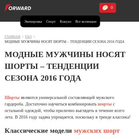
0
Экипировка
Спорт
Кэжуал
Все коллекции
Москва и МО
Архангельская область (1)
ГЛАВНАЯ
>
FAQ
>
МОДНЫЕ МУЖЧИНЫ НОСЯТ ШОРТЫ – ТЕНДЕНЦИИ СЕЗОНА 2016 ГОДА
Волгоградская область (1)
МОДНЫЕ МУЖЧИНЫ НОСЯТ
Воронежская область (1)
ШОРТЫ – ТЕНДЕНЦИИ
Дагестан (2)
СЕЗОНА 2016 ГОДА
Иркутская область (2)
Калининградская область (1)
Кемеровская область (2)
Шорты
являются универсальной составляющей мужского
Краснодарский край (5)
гардероба. Достаточно научиться комбинировать
шорты
с
Красноярский край (5)
остальной одеждой, чтобы прилично выглядеть в течение всего
Курская область (1)
лета. В 2016 году задача упрощается, поскольку в тренде классика!
Москва и МО (14)
Классические модели
мужских шорт
Нижегородская область (1)