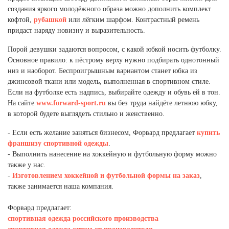
Новосибирская область (3)
создания яркого молодёжного образа можно дополнить комплект
кофтой,
рубашкой
или лёгким шарфом. Контрастный ремень
Омская область (5)
придаст наряду новизну и выразительность.
Республика Башкортостан (3)
Порой девушки задаются вопросом, с какой юбкой носить футболку.
Республика Крым (1)
Основное правило: к пёстрому верху нужно подбирать однотонный
Республика Татарстан (2)
низ и наоборот. Беспроигрышным вариантом станет юбка из
Ростовская область (2)
джинсовой ткани или модель, выполненная в спортивном стиле.
Если на футболке есть надпись, выбирайте одежду и обувь ей в тон.
Самарская область (1)
На сайте
www.forward-sport.ru
вы без труда найдёте летнюю юбку,
Санкт-Петербург и ЛО (3)
в которой будете выглядеть стильно и женственно.
Саратовская область (1)
Свердловская область (5)
- Если есть желание заняться бизнесом, Форвард предлагает
купить
Северная Осетия (2)
франшизу спортивной одежды
.
Смоленская область (1)
- Выполнить нанесение на хоккейную и футбольную форму можно
Ставропольский край (5)
также у нас.
-
Изготовлением хоккейной и футбольной формы на заказ
,
Томская область (1)
также занимается наша компания.
Тульская область (1)
Тюменская область (3)
Форвард предлагает:
спортивная одежда российского производства
Хакасия (1)