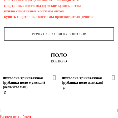
спортивная одежда оптом от производителя
Ханты-Мансийский автономный округ (3)
спортивные костюмы мужские купить оптом
Челябинская область (2)
куплю спортивные костюмы оптом
купить спортивные костюмы производителя дешево
Ямало-Ненецкий автономный округ (1)
Ярославская область (1)
ВЕРНУТЬСЯ К СПИСКУ ВОПРОСОВ
ПОЛО
ВСЕ ПОЛО
Футболка трикотажная
Футболка трикотажная
(рубашка поло мужская)
(рубашка поло женская)
(белый/белый)
₽
₽
Раздел не найден