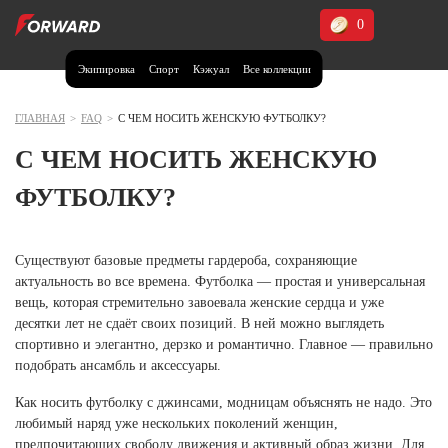
0
Экипировка
Спорт
Кэжуал
Все коллекции
Москва и МО
Архангельская область (1)
ГЛАВНАЯ
>
FAQ
>
С ЧЕМ НОСИТЬ ЖЕНСКУЮ ФУТБОЛКУ?
Волгоградская область (1)
С ЧЕМ НОСИТЬ ЖЕНСКУЮ
Воронежская область (1)
ФУТБОЛКУ?
Дагестан (2)
Иркутская область (2)
Существуют базовые предметы гардероба, сохраняющие
актуальность во все времена. Футболка — простая и универсальная
Калининградская область (1)
вещь, которая стремительно завоевала женские сердца и уже
Кемеровская область (2)
десятки лет не сдаёт своих позиций. В ней можно выглядеть
Краснодарский край (5)
спортивно и элегантно, дерзко и романтично. Главное — правильно
Красноярский край (5)
подобрать ансамбль и аксессуары.
Курская область (1)
Как носить футболку с джинсами, модницам объяснять не надо. Это
Москва и МО (14)
любимый наряд уже нескольких поколений женщин,
Нижегородская область (1)
предпочитающих свободу движения и активный образ жизни. Для