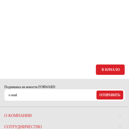
Ханты-Мансийский автономный округ (3)
Челябинская область (2)
Ямало-Ненецкий автономный округ (1)
Ярославская область (1)
В НАЧАЛО
Подпишись на новости FORWARD
ОТПРАВИТЬ
О КОМПАНИИ
СОТРУДНИЧЕСТВО