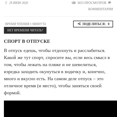
29 ИЮН 2020
3655 ПРОСМОТРОВ
Новосибирская область (3)
КОММЕНТАРИИ
Омская область (5)
Республика Башкортостан (3)
ВРЕМЯ ЧТЕНИЯ 1 МИНУТА
ПОДЕЛИТЬСЯ:
0
Республика Крым (1)
НЕТ ВРЕМЕНИ ЧИТАТЬ?
Республика Татарстан (2)
Ростовская область (2)
CПОРТ В ОТПУСКЕ
В отпуск едешь, чтобы отдохнуть и расслабиться.
Самарская область (1)
Санкт-Петербург и ЛО (3)
Какой же тут спорт, спросите вы, если весь смысл в
Саратовская область (1)
том, чтобы лежать на пляже и не шевелиться,
Свердловская область (5)
изредка заходить окунуться в водичку и, конечно,
Северная Осетия (2)
Смоленская область (1)
много и вкусно есть. На самом деле отпуск – это
Ставропольский край (5)
отличное время (и место), чтобы заняться своей
формой.
Томская область (1)
Тульская область (1)
Тюменская область (3)
Хакасия (1)