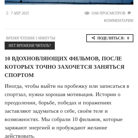
Новосибирская область (3)
7 АПР 2025
3168 ПРОСМОТРОВ
Омская область (5)
КОММЕНТАРИИ
Республика Башкортостан (3)
Республика Крым (1)
ВРЕМЯ ЧТЕНИЯ 3 МИНУТЫ
ПОДЕЛИТЬСЯ:
0
Республика Татарстан (2)
НЕТ ВРЕМЕНИ ЧИТАТЬ?
Ростовская область (2)
10 ВДОХНОВЛЯЮЩИХ ФИЛЬМОВ, ПОСЛЕ
Самарская область (1)
Санкт-Петербург и ЛО (3)
КОТОРЫХ ТОЧНО ЗАХОЧЕТСЯ ЗАНЯТЬСЯ
Саратовская область (1)
СПОРТОМ
Свердловская область (5)
Северная Осетия (2)
Иногда, чтобы выйти на пробежку или записаться в
Смоленская область (1)
спортзал, нужна хорошая мотивация. Истории о
Ставропольский край (5)
преодолении, борьбе, победах и поражениях
Томская область (1)
заставляют задуматься о себе, своём теле и
Тульская область (1)
возможностях. Мы собрали 10 фильмов, которые
Тюменская область (3)
заряжают энергией и пробуждают желание
Хакасия (1)
действовать.