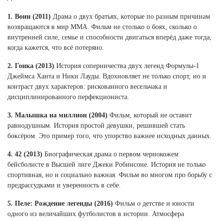
Ханты-Мансийский автономный округ (3)
1.
Воин (2011)
Драма о двух братьях, которые по разным причинам
Челябинская область (2)
возвращаются в мир ММА. Фильм не столько о боях, сколько о
внутренней силе, семье и способности двигаться вперёд даже тогда,
Ямало-Ненецкий автономный округ (1)
когда кажется, что всё потеряно.
Ярославская область (1)
2.
Гонка (2013)
История соперничества двух легенд Формулы-1
Джеймса Ханта и Ники Лауды. Вдохновляет не только спорт, но и
контраст двух характеров: рискованного весельчака и
дисциплинированного перфекциониста.
3.
Малышка на миллион (2004)
Фильм, который не оставит
равнодушным. История простой девушки, решившей стать
боксёром. Это пример того, что упорство важнее исходных данных.
4. 42 (2013)
Биографическая драма о первом чернокожем
бейсболисте в Высшей лиге Джеки Робинсоне. История не только
спортивная, но и социально важная. Фильм во многом про борьбу с
предрассудками и уверенность в себе.
5. Пеле: Рождение легенды (2016)
Фильм о детстве и юности
одного из величайших футболистов в истории. Атмосфера