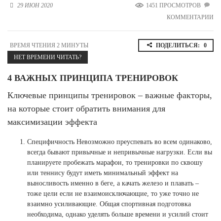
29 ИЮН 2020
1451 ПРОСМОТРОВ
Новосибирская область (3)
КОММЕНТАРИИ
Омская область (5)
Республика Башкортостан (3)
ВРЕМЯ ЧТЕНИЯ 2 МИНУТЫ
ПОДЕЛИТЬСЯ:
0
Республика Крым (1)
НЕТ ВРЕМЕНИ ЧИТАТЬ?
Республика Татарстан (2)
Ростовская область (2)
4 ВАЖНЫХ ПРИНЦИПА ТРЕНИРОВОК
Ключевые принципы тренировок – важные факторы,
Самарская область (1)
Санкт-Петербург и ЛО (3)
на которые стоит обратить внимания для
Саратовская область (1)
максимизации эффекта
Свердловская область (5)
Северная Осетия (2)
Специфичность Невозможно преуспевать во всем одинаково,
Смоленская область (1)
всегда бывают привычные и непривычные нагрузки. Если вы
Ставропольский край (5)
планируете пробежать марафон, то тренировки по сквошу
или теннису будут иметь минимальный эффект на
Томская область (1)
выносливость именно в беге, а качать железо и плавать –
Тульская область (1)
тоже цели если не взаимоисключающие, то уже точно не
Тюменская область (3)
взаимно усиливающие. Общая спортивная подготовка
Хакасия (1)
необходима, однако уделять больше времени и усилий стоит