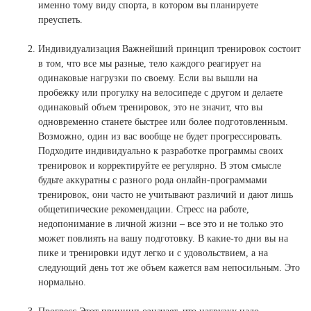
Ханты-Мансийский автономный округ (3)
именно тому виду спорта, в котором вы планируете
преуспеть.
Челябинская область (2)
Индивидуализация Важнейший принцип тренировок состоит
Ямало-Ненецкий автономный округ (1)
в том, что все мы разные, тело каждого реагирует на
Ярославская область (1)
одинаковые нагрузки по своему. Если вы вышли на
пробежку или прогулку на велосипеде с другом и делаете
одинаковый объем тренировок, это не значит, что вы
одновременно станете быстрее или более подготовленным.
Возможно, один из вас вообще не будет прогрессировать.
Подходите индивидуально к разработке программы своих
тренировок и корректируйте ее регулярно. В этом смысле
будьте аккуратны с разного рода онлайн-программами
тренировок, они часто не учитывают различий и дают лишь
общетипические рекомендации. Стресс на работе,
недопонимание в личной жизни – все это и не только это
может повлиять на вашу подготовку. В какие-то дни вы на
пике и тренировки идут легко и с удовольствием, а на
следующий день тот же объем кажется вам непосильным. Это
нормально.