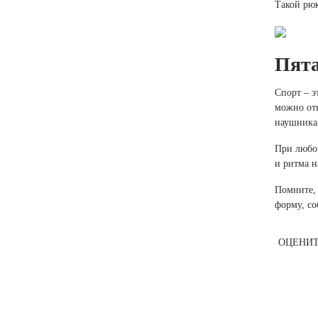
Такой рюк
Пята
Спорт – э
можно отк
наушника
При любой
и ритма н
Помните, 
форму, со
ОЦЕНИТ