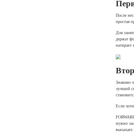
Перв
После нес
простая п
Для занят
держат фо
натирает 
Втор
Знакомо о
лучший сп
становитс
Если хоти
FORWARD.
нужно зас
высыхает.