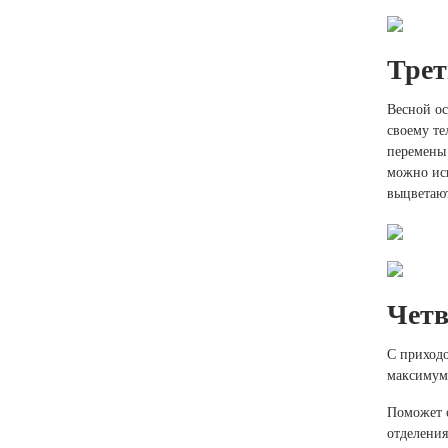
Трет
Весной ос
своему те
перемены 
можно исп
выцветают
Четв
С приходо
максимуму
Поможет 
отделения