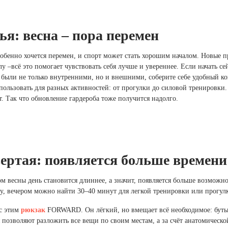
ья: весна – пора перемен
обенно хочется перемен, и спорт может стать хорошим началом. Новые п
лу –всё это помогает чувствовать себя лучше и увереннее. Если начать се
были не только внутренними, но и внешними, соберите себе удобный к
ользовать для разных активностей: от прогулки до силовой тренировки
. Так что обновление гардероба тоже получится надолго.
ертая: появляется больше времени 
м весны день становится длиннее, а значит, появляется больше возможн
, вечером можно найти 30–40 минут для легкой тренировки или прогулки
с этим
рюкзак
FORWARD. Он лёгкий, но вмещает всё необходимое: бутыл
 позволяют разложить все вещи по своим местам, а за счёт анатомическо