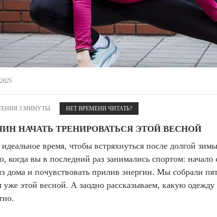
 белье
ы
 белье
Санкт-Петербург и ЛО (3)
ский край (5)
 и пуховики
Саратовская область (1)
область (1)
ы
ы
Свердловская область (5)
 и пуховики
 и пуховики
и МО (14)
Северная Осетия (2)
Смоленская область (1)
ССУАРЫ
 2025
ССУАРЫ
ССУАРЫ
ые уборы
ТЕНИЯ 3 МИНУТЫ
и рюкзаки
НЕТ ВРЕМЕНИ ЧИТАТЬ?
ые уборы
нца
ые уборы
ЧИН НАЧАТЬ ТРЕНИРОВАТЬСЯ ЭТОЙ ВЕСНОЙ
и рюкзаки
ки, варежки
и рюкзаки
 идеальное время, чтобы встряхнуться после долгой зим
нца
нца
, когда вы в последний раз занимались спортом: начало 
ки, варежки
ки, варежки
з дома и почувствовать прилив энергии. Мы собрали пя
 уже этой весной. А заодно рассказываем, какую одежду
тно.