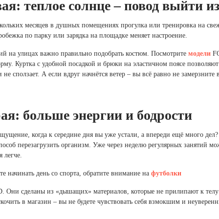
ая: теплое солнце – повод выйти из
кольких месяцев в душных помещениях прогулка или тренировка на све
робежка по парку или зарядка на площадке меняет настроение.
ий на улицах важно правильно подобрать костюм. Посмотрите
модели
FO
рму. Куртка с удобной посадкой и брюки на эластичном поясе позволяют 
и не сползает. А если вдруг начнётся ветер – вы всё равно не замерзните
ая: больше энергии и бодрости
щущение, когда к середине дня вы уже устали, а впереди ещё много дел?
особ перезагрузить организм. Уже через неделю регулярных занятий мож
я легче.
те начинать день со спорта, обратите внимание на
футболки
 Они сделаны из «дышащих» материалов, которые не прилипают к телу 
кочить в магазин – вы не будете чувствовать себя взмокшим и неуверен