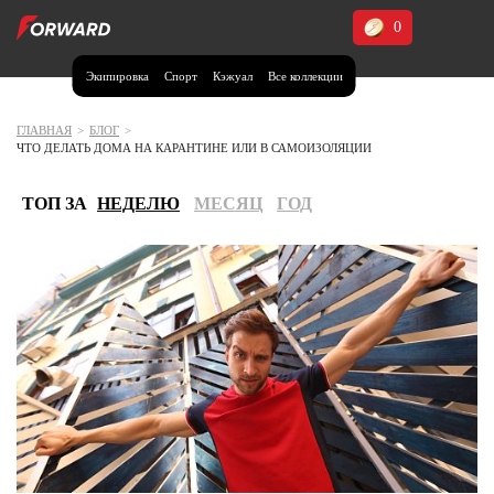
0
Экипировка
Спорт
Кэжуал
Все коллекции
Москва и МО
Архангельская область (1)
ГЛАВНАЯ
>
БЛОГ
>
ЧТО ДЕЛАТЬ ДОМА НА КАРАНТИНЕ ИЛИ В САМОИЗОЛЯЦИИ
Волгоградская область (1)
Воронежская область (1)
ТОП ЗА
НЕДЕЛЮ
МЕСЯЦ
ГОД
Дагестан (2)
Иркутская область (2)
Калининградская область (1)
Кемеровская область (2)
Краснодарский край (5)
Красноярский край (5)
Курская область (1)
Москва и МО (14)
Нижегородская область (1)