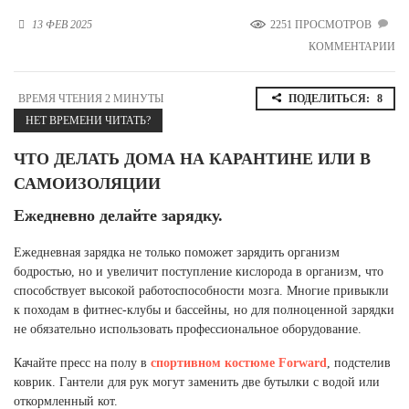
Новосибирская область (3)
13 ФЕВ 2025
2251 ПРОСМОТРОВ
КОММЕНТАРИИ
Омская область (5)
Республика Башкортостан (3)
ВРЕМЯ ЧТЕНИЯ 2 МИНУТЫ
ПОДЕЛИТЬСЯ:
8
Республика Крым (1)
НЕТ ВРЕМЕНИ ЧИТАТЬ?
Республика Татарстан (2)
Ростовская область (2)
ЧТО ДЕЛАТЬ ДОМА НА КАРАНТИНЕ ИЛИ В
Самарская область (1)
САМОИЗОЛЯЦИИ
Санкт-Петербург и ЛО (3)
Саратовская область (1)
Ежедневно делайте зарядку.
Свердловская область (5)
Северная Осетия (2)
Ежедневная зарядка не только поможет зарядить организм
Смоленская область (1)
бодростью, но и увеличит поступление кислорода в организм, что
Ставропольский край (5)
способствует высокой работоспособности мозга. Многие привыкли
к походам в фитнес-клубы и бассейны, но для полноценной зарядки
Томская область (1)
не обязательно использовать профессиональное оборудование.
Тульская область (1)
Тюменская область (3)
Качайте пресс на полу в
спортивном костюме
Forward
, подстелив
коврик. Гантели для рук могут заменить две бутылки с водой или
Хакасия (1)
откормленный кот.