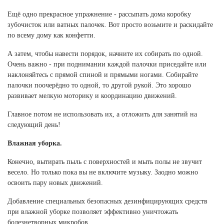
Ханты-Мансийский автономный округ (3)
Ещё одно прекрасное упражнение - рассыпать дома коробку
Челябинская область (2)
зубочисток или ватных палочек. Вот просто возьмите и раскидайте
по всему дому как конфетти.
Ямало-Ненецкий автономный округ (1)
Ярославская область (1)
А затем, чтобы навести порядок, начните их собирать по одной.
Очень важно - при поднимании каждой палочки приседайте или
наклоняйтесь с прямой спиной и прямыми ногами. Собирайте
палочки поочерёдно то одной, то другой рукой. Это хорошо
развивает мелкую моторику и координацию движений.
Главное потом не использовать их, а отложить для занятий на
следующий день!
Влажная уборка.
Конечно, вытирать пыль с поверхностей и мыть полы не звучит
весело. Но только пока вы не включите музыку. Заодно можно
освоить пару новых движений.
Добавление специальных безопасных дезинфицирующих средств
при влажной уборке позволяет эффективно уничтожать
болезнетворных микробов.