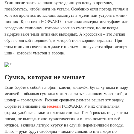
Если после завтрака планируете длинную пешую прогулку,
позаботьтесь, чтобы ноги не устали. Особенно если погода тёплая и
хочется пройтись по аллеям, заглянуть в музей или устроить мини-
пикник. Кроссовки FORWARD – отличная альтернатива туфлям или
городским слипонам, которые красиво смотрятся, но не всегда
выдерживают темп активных выходных. А кроссовки – это лёгкая
обувь с мягкой подошвой, в которой ноги хорошо «дышат». При
этом отлично сочетаются даже с платьем – получается образ «спорт-
шик», который уместен в городе.
<
Сумка, которая не мешает
Если берёте с собой телефон, ключи, кошелёк, бутылку воды и пару
мелочей – обычная сумочка может оказаться слишком маленькой, а
шопер – громоздким. Рюкзак среднего размера решает эту задачу.
Обратите внимание на
модели
FORWARD. У них оптимальная
форма, удобные лямки и плотная спинка. Такой рюкзак не давит на
плечи, не выглядит «по-туристически» и в него поместится всё
нужное, включая лёгкую куртку на случай переменчивой погоды.
Плюс – руки будут свободны – можно спокойно пить кофе по