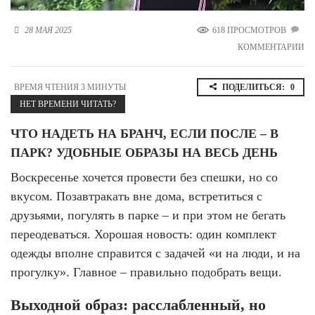
Новосибирская область (3)
28 МАЯ 2025
618 ПРОСМОТРОВ
Омская область (5)
КОММЕНТАРИИ
Республика Башкортостан (3)
Республика Крым (1)
ВРЕМЯ ЧТЕНИЯ 3 МИНУТЫ
ПОДЕЛИТЬСЯ:
0
Республика Татарстан (2)
НЕТ ВРЕМЕНИ ЧИТАТЬ?
Ростовская область (2)
ЧТО НАДЕТЬ НА БРАНЧ, ЕСЛИ ПОСЛЕ – В
Самарская область (1)
Санкт-Петербург и ЛО (3)
ПАРК? УДОБНЫЕ ОБРАЗЫ НА ВЕСЬ ДЕНЬ
Саратовская область (1)
Воскресенье хочется провести без спешки, но со
Свердловская область (5)
Северная Осетия (2)
вкусом. Позавтракать вне дома, встретиться с
Смоленская область (1)
друзьями, погулять в парке – и при этом не бегать
Ставропольский край (5)
переодеваться. Хорошая новость: один комплект
Томская область (1)
одежды вполне справится с задачей «и на люди, и на
Тульская область (1)
прогулку». Главное – правильно подобрать вещи.
Тюменская область (3)
Выходной образ: расслабленный, но
Хакасия (1)