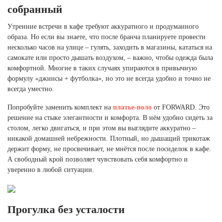
Ханты-Мансийский автономный округ (3)
собранный
Челябинская область (2)
Утренние встречи в кафе требуют аккуратного и продуманного
образа. Но если вы знаете, что после бранча планируете провести
Ямало-Ненецкий автономный округ (1)
несколько часов на улице – гулять, заходить в магазины, кататься на
Ярославская область (1)
самокате или просто дышать воздухом, – важно, чтобы одежда была
комфортной. Многие в таких случаях упираются в привычную
формулу «джинсы + футболка», но это не всегда удобно и точно не
всегда уместно.
Попробуйте заменить комплект на
платье-поло
от FORWARD. Это
решение на стыке элегантности и комфорта. В нём удобно сидеть за
столом, легко двигаться, и при этом вы выглядите аккуратно –
никакой домашней небрежности. Плотный, но дышащий трикотаж
держит форму, не просвечивает, не мнётся после посиделок в кафе.
А свободный крой позволяет чувствовать себя комфортно и
уверенно в любой ситуации.
Прогулка без усталости