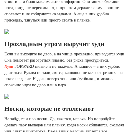
этом, и вам было максимально комфортно. Они мягко облегают
ноги, нигде не пережимают, и при этом держат форму – они не
сползают и не собираются складками. А ещё в них удобно
приседать, тянуться или просто стоять в планке.
Прохладным утром выручит худи
Если вы выходите во двор, а на улице прохладно, пригодится худи.
Она помогает разогреться плавно, без риска простудиться.
Худи
FORWARD мягкие и не тяжёлые. А главное – в них удобно
двигаться. Рукава не задираются, капюшон не мешает, резинка на
поясе не давит. Надели поверх топа или футболки, и можно
спокойно идти во двор или в парк.
Носки, которые не отвлекают
Не забудьте и про носки. Да, кажется, мелочь. Но попробуйте
сделать пару выпадов или планку, когда носки сбиваются, скользят
или давят в щиколотке. Из-за таких мелочей теряется все