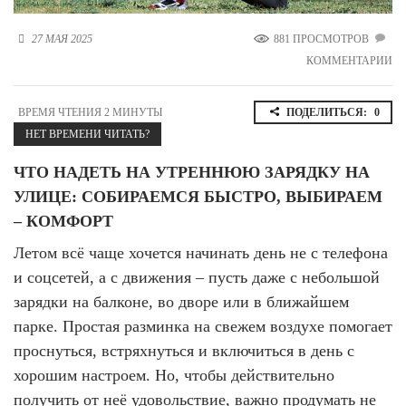
Новосибирская область (3)
27 МАЯ 2025
881 ПРОСМОТРОВ
Омская область (5)
КОММЕНТАРИИ
Республика Башкортостан (3)
Республика Крым (1)
ВРЕМЯ ЧТЕНИЯ 2 МИНУТЫ
ПОДЕЛИТЬСЯ:
0
Республика Татарстан (2)
НЕТ ВРЕМЕНИ ЧИТАТЬ?
Ростовская область (2)
ЧТО НАДЕТЬ НА УТРЕННЮЮ ЗАРЯДКУ НА
Самарская область (1)
Санкт-Петербург и ЛО (3)
УЛИЦЕ: СОБИРАЕМСЯ БЫСТРО, ВЫБИРАЕМ
Саратовская область (1)
– КОМФОРТ
Свердловская область (5)
Северная Осетия (2)
Летом всё чаще хочется начинать день не с телефона
Смоленская область (1)
и соцсетей, а с движения – пусть даже с небольшой
Ставропольский край (5)
зарядки на балконе, во дворе или в ближайшем
Томская область (1)
парке. Простая разминка на свежем воздухе помогает
Тульская область (1)
проснуться, встряхнуться и включиться в день с
Тюменская область (3)
хорошим настроем. Но, чтобы действительно
Хакасия (1)
получить от неё удовольствие, важно продумать не