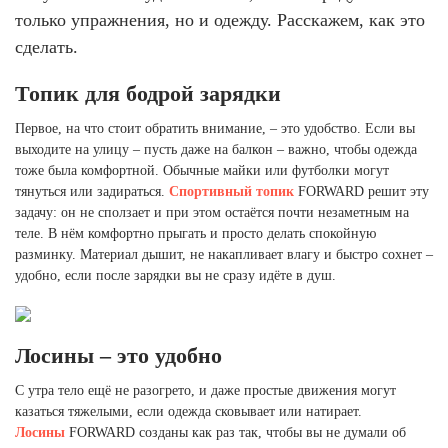
Ханты-Мансийский автономный округ (3)
только упражнения, но и одежду. Расскажем, как это
Челябинская область (2)
сделать.
Ямало-Ненецкий автономный округ (1)
Топик для бодрой зарядки
Ярославская область (1)
Первое, на что стоит обратить внимание, – это удобство. Если вы
выходите на улицу – пусть даже на балкон – важно, чтобы одежда
тоже была комфортной. Обычные майки или футболки могут
тянуться или задираться.
Спортивный топик
FORWARD решит эту
задачу: он не сползает и при этом остаётся почти незаметным на
теле. В нём комфортно прыгать и просто делать спокойную
разминку. Материал дышит, не накапливает влагу и быстро сохнет –
удобно, если после зарядки вы не сразу идёте в душ.
Лосины – это удобно
С утра тело ещё не разогрето, и даже простые движения могут
казаться тяжелыми, если одежда сковывает или натирает.
Лосины
FORWARD созданы как раз так, чтобы вы не думали об