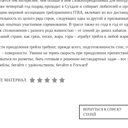
тается тем интереснее, чем больше в нем сложнопреодолимых для неподгот
же четвертый год подряд проходит в Суздале и собирает любителей и пр
цию мировой ассоциации трейлраннинга ITRA, включает во все дистанции
тельность из целого ряда горок, следующих одна за другой и призванных
ых опытных участников соревнования. В трассе также из года в год от од
к столкновения с разного рода живностью – от оленей до диких кабанов
нашей стране, как грязь, пески, жара, горы – атрибут трейла в любой жарк
ти преодоления трейла требуют, прежде всего, подготовленности стоп, 
 – поверхности. Умение не терять скорость при преодолении препятств
ваться по разметке, быть готовым к решению нестандартных задач – все э
рейлы, бегайте с удовольствием, бегайте в Forward!
Е МАТЕРИАЛ:
ВЕРНУТЬСЯ К СПИСКУ
СТАТЕЙ