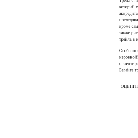
Трейл счи
который у
аккредита
последова
кроме сам
также рис
трейла в 
Особеннос
неровной!
ориентиро
Бегайте т
ОЦЕНИТ