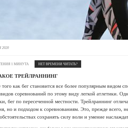
 белье
ы
 белье
Санкт-Петербург и ЛО (3)
ский край (5)
 и пуховики
Саратовская область (1)
область (1)
ы
ы
Свердловская область (5)
 и пуховики
 и пуховики
и МО (14)
Северная Осетия (2)
Смоленская область (1)
ССУАРЫ
 2020
ССУАРЫ
ССУАРЫ
ые уборы
ТЕНИЯ 1 МИНУТА
и рюкзаки
НЕТ ВРЕМЕНИ ЧИТАТЬ?
ые уборы
нца
ые уборы
АКОЕ ТРЕЙЛРАННИНГ
и рюкзаки
ки, варежки
и рюкзаки
 того как бег становится все более популярным видом сп
нца
нца
видов соревнований по этому виду легкой атлетики. Одн
ки, варежки
ки, варежки
ки, бег по пересеченной местности. Трейлраннинг отлича
я, но и подходом к соревнованиям. Это, прежде всего, н
обстоятельствах сохранять силу воли и умение наслажда