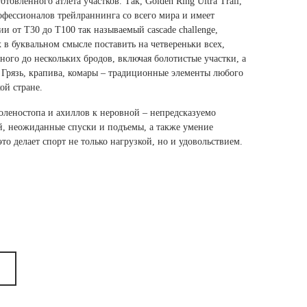
овленного атлета участков. Так, Golden Ring Ultra Trail,
офессионалов трейлраннинга со всего мира и имеет
 от Т30 до Т100 так называемый cascade challenge,
 в буквальном смысле поставить на четвереньки всех,
ного до нескольких бродов, включая болотистые участки, а
. Грязь, крапива, комары – традиционные элементы любого
ой стране.
голеностопа и ахиллов к неровной – непредсказуемо
ий, неожиданные спуски и подъемы, а также умение
то делает спорт не только нагрузкой, но и удовольствием.