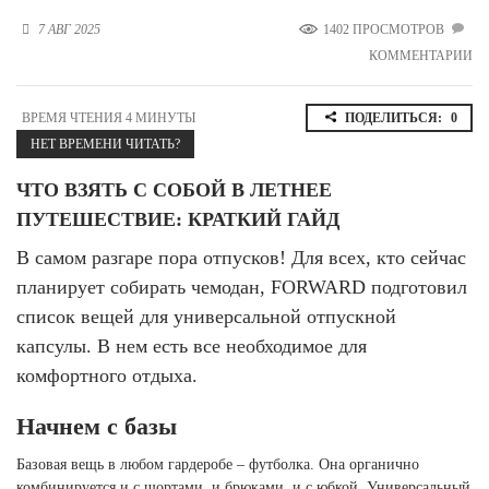
Новосибирская область (3)
7 АВГ 2025
1402 ПРОСМОТРОВ
КОММЕНТАРИИ
Омская область (5)
Республика Башкортостан (3)
ВРЕМЯ ЧТЕНИЯ 4 МИНУТЫ
ПОДЕЛИТЬСЯ:
0
Республика Крым (1)
НЕТ ВРЕМЕНИ ЧИТАТЬ?
Республика Татарстан (2)
Ростовская область (2)
ЧТО ВЗЯТЬ С СОБОЙ В ЛЕТНЕЕ
Самарская область (1)
ПУТЕШЕСТВИЕ: КРАТКИЙ ГАЙД
Санкт-Петербург и ЛО (3)
Саратовская область (1)
В самом разгаре пора отпусков! Для всех, кто сейчас
Свердловская область (5)
планирует собирать чемодан, FORWARD подготовил
Северная Осетия (2)
список вещей для универсальной отпускной
Смоленская область (1)
капсулы. В нем есть все необходимое для
Ставропольский край (5)
комфортного отдыха.
Томская область (1)
Тульская область (1)
Начнем с базы
Тюменская область (3)
Базовая вещь в любом гардеробе – футболка. Она органично
Хакасия (1)
комбинируется и с шортами, и брюками, и с юбкой. Универсальный