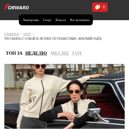
0
Экипировка
Спорт
Кэжуал
Все коллекции
Москва и МО
Архангельская область (1)
ГЛАВНАЯ
>
БЛОГ
>
ЧТО ВЗЯТЬ С СОБОЙ В ЛЕТНЕЕ ПУТЕШЕСТВИЕ: КРАТКИЙ ГАЙД
Волгоградская область (1)
Воронежская область (1)
ТОП ЗА
НЕДЕЛЮ
МЕСЯЦ
ГОД
Дагестан (2)
Иркутская область (2)
Калининградская область (1)
Кемеровская область (2)
Краснодарский край (5)
Красноярский край (5)
Курская область (1)
Москва и МО (14)
Нижегородская область (1)