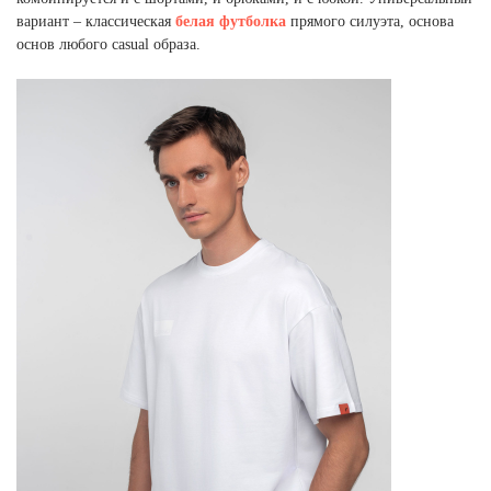
Ханты-Мансийский автономный округ (3)
вариант – классическая
белая футболка
прямого силуэта, основа
Челябинская область (2)
основ любого casual образа.
Ямало-Ненецкий автономный округ (1)
Ярославская область (1)