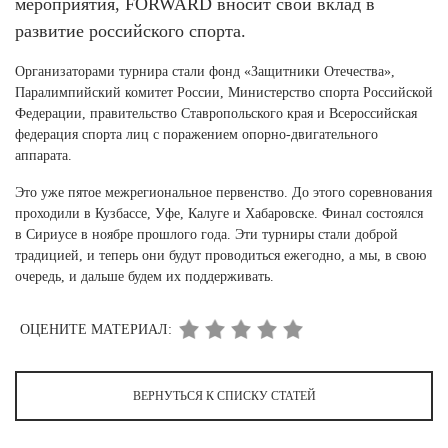
мероприятия, FORWARD вносит свой вклад в
Ханты-Мансийский автономный округ (3)
развитие российского спорта.
Челябинская область (2)
Организаторами турнира стали фонд «Защитники Отечества»,
Ямало-Ненецкий автономный округ (1)
Паралимпийский комитет России, Министерство спорта Российской
Ярославская область (1)
Федерации, правительство Ставропольского края и Всероссийская
федерация спорта лиц с поражением опорно-двигательного
аппарата.
Это уже пятое межрегиональное первенство. До этого соревнования
проходили в Кузбассе, Уфе, Калуге и Хабаровске. Финал состоялся
в Сириусе в ноябре прошлого года. Эти турниры стали доброй
традицией, и теперь они будут проводиться ежегодно, а мы, в свою
очередь, и дальше будем их поддерживать.
ОЦЕНИТЕ МАТЕРИАЛ:
ВЕРНУТЬСЯ К СПИСКУ СТАТЕЙ