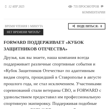
Новосибирская область (3)
12 АПР 2025
735 ПРОСМОТРОВ
КОММЕНТАРИИ
Омская область (5)
Республика Башкортостан (3)
ВРЕМЯ ЧТЕНИЯ 1 МИНУТА
ПОДЕЛИТЬСЯ:
0
Республика Крым (1)
НЕТ ВРЕМЕНИ ЧИТАТЬ?
Республика Татарстан (2)
Ростовская область (2)
FORWARD ПОДДЕРЖИВАЕТ «КУБОК
Самарская область (1)
ЗАЩИТНИКОВ ОТЕЧЕСТВА»
Санкт-Петербург и ЛО (3)
Саратовская область (1)
Друзья, как вы знаете, наша компания всегда
Свердловская область (5)
поддерживает различные спортивные события и
Северная Осетия (2)
«Кубок Защитников Отечества» по адаптивным
Смоленская область (1)
видам спорта, прошедший в Ставрополье в августе
Ставропольский край (5)
прошлого года, не стал исключением. Участниками
Томская область (1)
соревнований стали ветераны СВО, и FORWARD c
Тульская область (1)
Тюменская область (3)
удовольствием предоставил им профессиональную
спортивную экипировку. Поддерживая подобные
Хакасия (1)