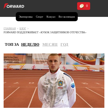
0
Экипировка
Спорт
Кэжуал
Все коллекции
Москва и МО
Архангельская область (1)
ГЛАВНАЯ
>
БЛОГ
>
FORWARD ПОДДЕРЖИВАЕТ «КУБОК ЗАЩИТНИКОВ ОТЕЧЕСТВА»
Волгоградская область (1)
Воронежская область (1)
ТОП ЗА
НЕДЕЛЮ
МЕСЯЦ
ГОД
Дагестан (2)
Иркутская область (2)
Калининградская область (1)
Кемеровская область (2)
Краснодарский край (5)
Красноярский край (5)
Курская область (1)
Москва и МО (14)
Нижегородская область (1)