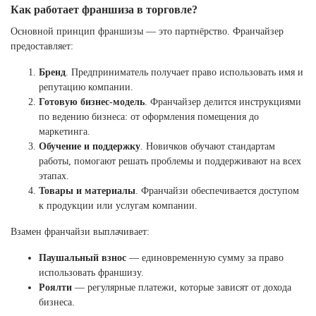
Ханты-Мансийский автономный округ (3)
Как работает франшиза в торговле?
Челябинская область (2)
Основной принцип франшизы — это партнёрство. Франчайзер
предоставляет:
Ямало-Ненецкий автономный округ (1)
Ярославская область (1)
Бренд
. Предприниматель получает право использовать имя и
репутацию компании.
Готовую бизнес-модель
. Франчайзер делится инструкциями
по ведению бизнеса: от оформления помещения до
маркетинга.
Обучение и поддержку
. Новичков обучают стандартам
работы, помогают решать проблемы и поддерживают на всех
этапах.
Товары и материалы
. Франчайзи обеспечивается доступом
к продукции или услугам компании.
Взамен франчайзи выплачивает:
Паушальный взнос
— единовременную сумму за право
использовать франшизу.
Роялти
— регулярные платежи, которые зависят от дохода
бизнеса.