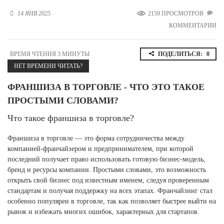
Новосибирская область (3)
14 ЯНВ 2025
2159 ПРОСМОТРОВ
КОММЕНТАРИИ
Омская область (5)
Республика Башкортостан (3)
ВРЕМЯ ЧТЕНИЯ 3 МИНУТЫ
ПОДЕЛИТЬСЯ:
0
Республика Крым (1)
НЕТ ВРЕМЕНИ ЧИТАТЬ?
Республика Татарстан (2)
Ростовская область (2)
ФРАНШИЗА В ТОРГОВЛЕ - ЧТО ЭТО ТАКОЕ
Самарская область (1)
ПРОСТЫМИ СЛОВАМИ?
Санкт-Петербург и ЛО (3)
Саратовская область (1)
Что такое франшиза в торговле?
Свердловская область (5)
Северная Осетия (2)
Франшиза в торговле — это форма сотрудничества между
Смоленская область (1)
компанией-франчайзером и предпринимателем, при которой
Ставропольский край (5)
последний получает право использовать готовую бизнес-модель,
бренд и ресурсы компании. Простыми словами, это возможность
Томская область (1)
открыть свой бизнес под известным именем, следуя проверенным
Тульская область (1)
стандартам и получая поддержку на всех этапах. Франчайзинг стал
Тюменская область (3)
особенно популярен в торговле, так как позволяет быстрее выйти на
рынок и избежать многих ошибок, характерных для стартапов.
Хакасия (1)