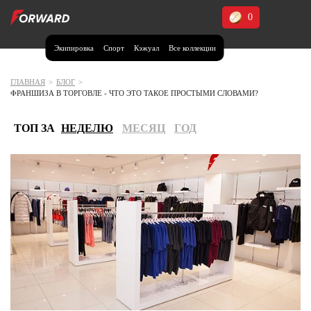
0
Экипировка
Спорт
Кэжуал
Все коллекции
Москва и МО
Архангельская область (1)
ГЛАВНАЯ
>
БЛОГ
>
ФРАНШИЗА В ТОРГОВЛЕ - ЧТО ЭТО ТАКОЕ ПРОСТЫМИ СЛОВАМИ?
Волгоградская область (1)
Воронежская область (1)
ТОП ЗА
НЕДЕЛЮ
МЕСЯЦ
ГОД
Дагестан (2)
Иркутская область (2)
Калининградская область (1)
Кемеровская область (2)
Краснодарский край (5)
Красноярский край (5)
Курская область (1)
Москва и МО (14)
Нижегородская область (1)