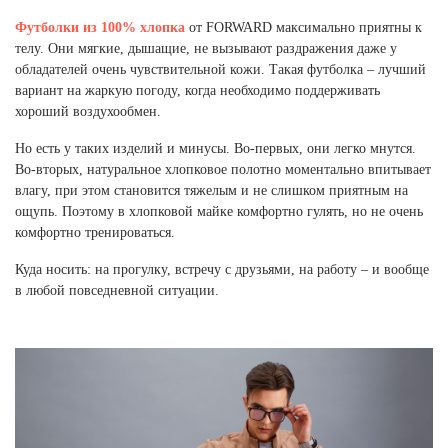
Ханты-Мансийский автономный округ (3)
Футболки из 100% хлопка
от FORWARD максимально приятны к
Челябинская область (2)
телу. Они мягкие, дышащие, не вызывают раздражения даже у
обладателей очень чувствительной кожи. Такая футболка – лучший
Ямало-Ненецкий автономный округ (1)
вариант на жаркую погоду, когда необходимо поддерживать
Ярославская область (1)
хороший воздухообмен.
Но есть у таких изделий и минусы. Во-первых, они легко мнутся.
Во-вторых, натуральное хлопковое полотно моментально впитывает
влагу, при этом становится тяжелым и не слишком приятным на
ощупь. Поэтому в хлопковой майке комфортно гулять, но не очень
комфортно тренироваться.
Куда носить: на прогулку, встречу с друзьями, на работу – и вообще
в любой повседневной ситуации.