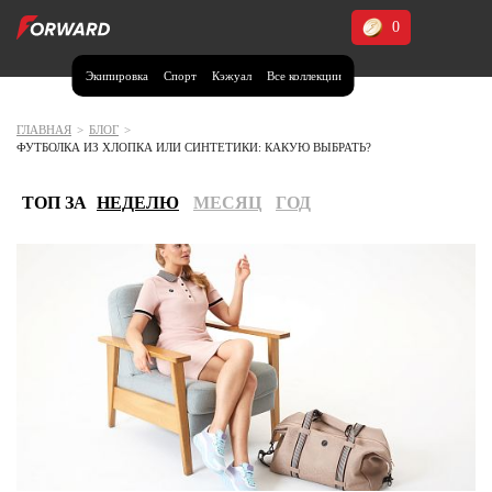
0
Экипировка
Спорт
Кэжуал
Все коллекции
Москва и МО
Архангельская область (1)
ГЛАВНАЯ
>
БЛОГ
>
ФУТБОЛКА ИЗ ХЛОПКА ИЛИ СИНТЕТИКИ: КАКУЮ ВЫБРАТЬ?
Волгоградская область (1)
Воронежская область (1)
ТОП ЗА
НЕДЕЛЮ
МЕСЯЦ
ГОД
Дагестан (2)
Иркутская область (2)
Калининградская область (1)
Кемеровская область (2)
Краснодарский край (5)
Красноярский край (5)
Курская область (1)
Москва и МО (14)
Нижегородская область (1)