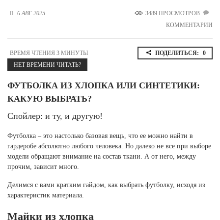
Новосибирская область (3)
6 АВГ 2025
3489 ПРОСМОТРОВ
КОММЕНТАРИИ
Омская область (5)
Республика Башкортостан (3)
ВРЕМЯ ЧТЕНИЯ 3 МИНУТЫ
ПОДЕЛИТЬСЯ:
0
Республика Крым (1)
НЕТ ВРЕМЕНИ ЧИТАТЬ?
Республика Татарстан (2)
Ростовская область (2)
ФУТБОЛКА ИЗ ХЛОПКА ИЛИ СИНТЕТИКИ:
Самарская область (1)
КАКУЮ ВЫБРАТЬ?
Санкт-Петербург и ЛО (3)
Саратовская область (1)
Спойлер: и ту, и другую!
Свердловская область (5)
Северная Осетия (2)
Футболка – это настолько базовая вещь, что ее можно найти в
Смоленская область (1)
гардеробе абсолютно любого человека. Но далеко не все при выборе
Ставропольский край (5)
модели обращают внимание на состав ткани. А от него, между
прочим, зависит много.
Томская область (1)
Тульская область (1)
Делимся с вами кратким гайдом, как выбрать футболку, исходя из
Тюменская область (3)
характеристик материала.
Хакасия (1)
Майки из хлопка