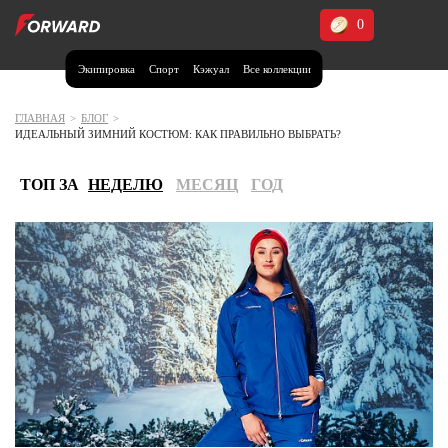
0
Экипировка
Спорт
Кэжуал
Все коллекции
Москва и МО
Архангельская область (1)
ГЛАВНАЯ
>
БЛОГ
>
ИДЕАЛЬНЫЙ ЗИМНИЙ КОСТЮМ: КАК ПРАВИЛЬНО ВЫБРАТЬ?
Волгоградская область (1)
Воронежская область (1)
ТОП ЗА
НЕДЕЛЮ
МЕСЯЦ
ГОД
Дагестан (2)
Иркутская область (2)
Калининградская область (1)
Кемеровская область (2)
Краснодарский край (5)
Красноярский край (5)
Курская область (1)
Москва и МО (14)
Нижегородская область (1)