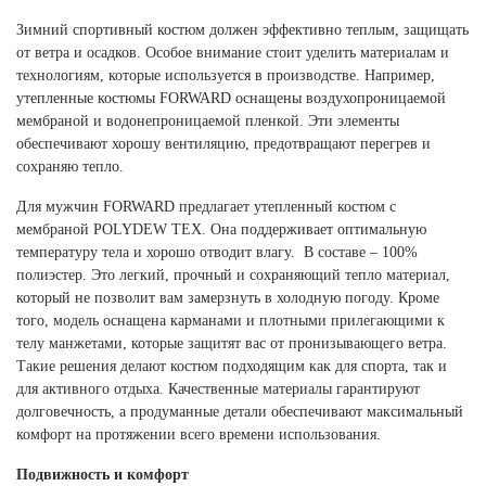
Ханты-Мансийский автономный округ (3)
Зимний спортивный костюм должен эффективно теплым, защищать
Челябинская область (2)
от ветра и осадков. Особое внимание стоит уделить материалам и
технологиям, которые используется в производстве. Например,
Ямало-Ненецкий автономный округ (1)
утепленные костюмы FORWARD оснащены воздухопроницаемой
Ярославская область (1)
мембраной и водонепроницаемой пленкой. Эти элементы
обеспечивают хорошу вентиляцию, предотвращают перегрев и
сохраняю тепло.
Для мужчин FORWARD предлагает утепленный костюм с
мембраной POLYDEW TEX. Она поддерживает оптимальную
температуру тела и хорошо отводит влагу. В составе – 100%
полиэстер. Это легкий, прочный и сохраняющий тепло материал,
который не позволит вам замерзнуть в холодную погоду. Кроме
того, модель оснащена карманами и плотными прилегающими к
телу манжетами, которые защитят вас от пронизывающего ветра.
Такие решения делают костюм подходящим как для спорта, так и
для активного отдыха. Качественные материалы гарантируют
долговечность, а продуманные детали обеспечивают максимальный
комфорт на протяжении всего времени использования.
Подвижность и комфорт