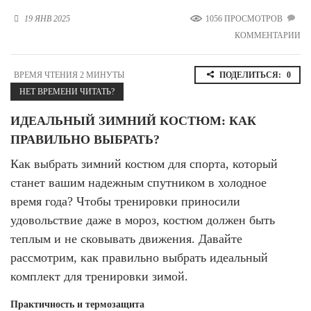
Новосибирская область (3)
19 ЯНВ 2025
1056 ПРОСМОТРОВ
КОММЕНТАРИИ
Омская область (5)
Республика Башкортостан (3)
ВРЕМЯ ЧТЕНИЯ 2 МИНУТЫ
ПОДЕЛИТЬСЯ:
0
Республика Крым (1)
НЕТ ВРЕМЕНИ ЧИТАТЬ?
Республика Татарстан (2)
Ростовская область (2)
ИДЕАЛЬНЫЙ ЗИМНИЙ КОСТЮМ: КАК
Самарская область (1)
ПРАВИЛЬНО ВЫБРАТЬ?
Санкт-Петербург и ЛО (3)
Саратовская область (1)
Как выбрать зимний костюм для спорта, который
Свердловская область (5)
станет вашим надежным спутником в холодное
Северная Осетия (2)
время года? Чтобы тренировки приносили
Смоленская область (1)
удовольствие даже в мороз, костюм должен быть
Ставропольский край (5)
теплым и не сковывать движения. Давайте
Томская область (1)
рассмотрим, как правильно выбрать идеальный
Тульская область (1)
Тюменская область (3)
комплект для тренировки зимой.
Хакасия (1)
Практичность и термозащита