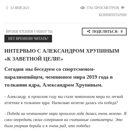
Новосибирская область (3)
14 ЯНВ 2021
3761 ПРОСМОТРОВ
КОММЕНТАРИИ
Омская область (5)
Республика Башкортостан (3)
ВРЕМЯ ЧТЕНИЯ 3 МИНУТЫ
ПОДЕЛИТЬСЯ:
0
Республика Крым (1)
НЕТ ВРЕМЕНИ ЧИТАТЬ?
Республика Татарстан (2)
Ростовская область (2)
ИНТЕРВЬЮ С АЛЕКСАНДРОМ ХРУПИНЫМ
Самарская область (1)
«К ЗАВЕТНОЙ ЦЕЛИ!»
Санкт-Петербург и ЛО (3)
Саратовская область (1)
Сегодня мы беседуем со спортсменом-
Свердловская область (5)
паралимпийцем, чемпионом мира 2019 года в
Северная Осетия (2)
толкании ядра, Александром Хрупиным.
Смоленская область (1)
Ставропольский край (5)
- Александр, в прошлом году вы стали чемпионом мира по легкой
атлетике в толкании ядра. Насколько нелегко далась эта победа?
Томская область (1)
Тульская область (1)
- Победа на чемпионате мира прошлого года далась очень нелегко. Я
Тюменская область (3)
смог опередить своих соперников на считанные сантиметры. Это
была упорная борьба и я очень рад, что победил.
Хакасия (1)