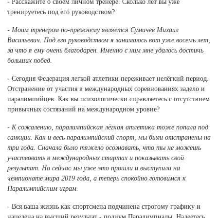
- Расскажите о своём личном тренере. Сколько лет вы уже
тренируетесь под его руководством?
- Моим тренером по-прежнему является Сумичев Михаил
Васильевич. Под его руководством я занимаюсь вот уже восемь лет,
за что я ему очень благодарен. Именно с ним мне удалось достичь
больших побед.
- Сегодня Федерация легкой атлетики переживает нелёгкий период.
Отстранение от участия в международных соревнованиях задело и
паралимпийцев. Как вы психологически справляетесь с отсутствием
привычных состязаний на международном уровне?
- К сожалению, паралимпийская лёгкая атлетика тоже попала под
санкции. Как и весь паралимпийский спорт, мы были отстранены на
три года. Сначала было тяжело осознавать, что ты не можешь
участвовать в международных стартах и показывать свой
результат. Но сейчас мы уже это прошли и выступили на
чемпионате мира 2019 года, а теперь спокойно готовимся к
Паралимпийским играм.
- Вся ваша жизнь как спортсмена подчинена строгому графику и
нацелена на высший результат - подиум Паралимпиады. Надеетесь