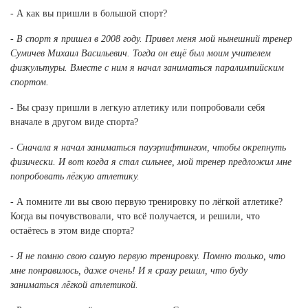
Ханты-Мансийский автономный округ (3)
- А как вы пришли в большой спорт?
Челябинская область (2)
- В спорт я пришел в 2008 году. Привел меня мой нынешний тренер
Сумичев Михаил Васильевич. Тогда он ещё был моим учителем
Ямало-Ненецкий автономный округ (1)
физкультуры. Вместе с ним я начал заниматься паралимпийским
Ярославская область (1)
спортом.
- Вы сразу пришли в легкую атлетику или попробовали себя
вначале в другом виде спорта?
- Сначала я начал заниматься пауэрлифтингом, чтобы окрепнуть
физически. И вот когда я стал сильнее, мой тренер предложил мне
попробовать лёгкую атлетику.
-
А помните ли вы свою первую тренировку по лёгкой атлетике?
Когда вы почувствовали, что всё получается, и решили, что
остаётесь в этом виде спорта?
- Я не помню свою самую первую тренировку. Помню только, что
мне понравилось, даже очень! И я сразу решил, что буду
заниматься лёгкой атлетикой.