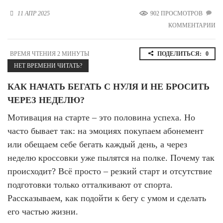
Новосибирская область (3)
11 АПР 2025
902 ПРОСМОТРОВ
КОММЕНТАРИИ
Омская область (5)
Республика Башкортостан (3)
ВРЕМЯ ЧТЕНИЯ 2 МИНУТЫ
ПОДЕЛИТЬСЯ:
0
Республика Крым (1)
НЕТ ВРЕМЕНИ ЧИТАТЬ?
Республика Татарстан (2)
Ростовская область (2)
КАК НАЧАТЬ БЕГАТЬ С НУЛЯ И НЕ БРОСИТЬ
Самарская область (1)
ЧЕРЕЗ НЕДЕЛЮ?
Санкт-Петербург и ЛО (3)
Саратовская область (1)
Мотивация на старте – это половина успеха. Но
Свердловская область (5)
часто бывает так: на эмоциях покупаем абонемент
Северная Осетия (2)
или обещаем себе бегать каждый день, а через
Смоленская область (1)
неделю кроссовки уже пылятся на полке. Почему так
Ставропольский край (5)
происходит? Всё просто – резкий старт и отсутствие
Томская область (1)
подготовки только отталкивают от спорта.
Тульская область (1)
Тюменская область (3)
Рассказываем, как подойти к бегу с умом и сделать
его частью жизни.
Хакасия (1)