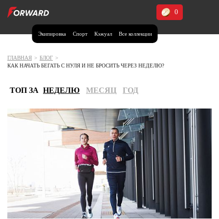
0
Экипировка
Спорт
Кэжуал
Все коллекции
Москва и МО
Архангельская область (1)
ГЛАВНАЯ
>
БЛОГ
>
КАК НАЧАТЬ БЕГАТЬ С НУЛЯ И НЕ БРОСИТЬ ЧЕРЕЗ НЕДЕЛЮ?
Волгоградская область (1)
Воронежская область (1)
ТОП ЗА
НЕДЕЛЮ
МЕСЯЦ
ГОД
Дагестан (2)
Иркутская область (2)
Калининградская область (1)
Кемеровская область (2)
Краснодарский край (5)
Красноярский край (5)
Курская область (1)
Москва и МО (14)
Нижегородская область (1)