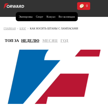
0
Экипировка
Спорт
Кэжуал
Все коллекции
Москва и МО
Архангельская область (1)
ГЛАВНАЯ
>
БЛОГ
>
КАК НОСИТЬ ШТАНЫ С ЛАМПАСАМИ
Волгоградская область (1)
ТОП ЗА
НЕДЕЛЮ
МЕСЯЦ
ГОД
Воронежская область (1)
Дагестан (2)
Иркутская область (2)
Калининградская область (1)
Кемеровская область (2)
Краснодарский край (5)
Красноярский край (5)
Курская область (1)
Москва и МО (14)
Нижегородская область (1)