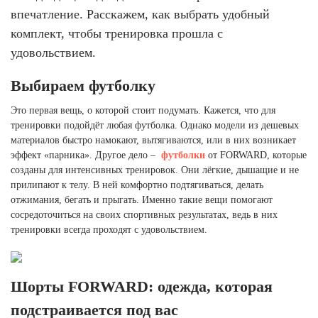
Ханты-Мансийский автономный округ (3)
впечатление. Расскажем, как выбрать удобный
Челябинская область (2)
комплект, чтобы тренировка прошла с
удовольствием.
Ямало-Ненецкий автономный округ (1)
Ярославская область (1)
Выбираем футболку
Это первая вещь, о которой стоит подумать. Кажется, что для
тренировки подойдёт любая футболка. Однако модели из дешевых
материалов быстро намокают, вытягиваются, или в них возникает
эффект «парника». Другое дело –
футболки
от FORWARD, которые
созданы для интенсивных тренировок. Они лёгкие, дышащие и не
прилипают к телу. В ней комфортно подтягиваться, делать
отжимания, бегать и прыгать. Именно такие вещи помогают
сосредоточиться на своих спортивных результатах, ведь в них
тренировки всегда проходят с удовольствием.
Шорты FORWARD: одежда, которая
подстраивается под вас