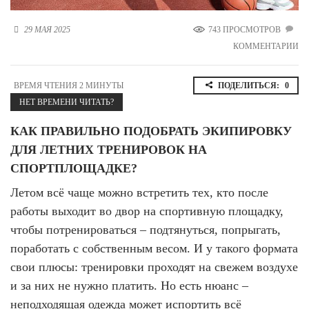
Новосибирская область (3)
29 МАЯ 2025
743 ПРОСМОТРОВ
Омская область (5)
КОММЕНТАРИИ
Республика Башкортостан (3)
Республика Крым (1)
ВРЕМЯ ЧТЕНИЯ 2 МИНУТЫ
ПОДЕЛИТЬСЯ:
0
Республика Татарстан (2)
НЕТ ВРЕМЕНИ ЧИТАТЬ?
Ростовская область (2)
КАК ПРАВИЛЬНО ПОДОБРАТЬ ЭКИПИРОВКУ
Самарская область (1)
Санкт-Петербург и ЛО (3)
ДЛЯ ЛЕТНИХ ТРЕНИРОВОК НА
Саратовская область (1)
СПОРТПЛОЩАДКЕ?
Свердловская область (5)
Северная Осетия (2)
Летом всё чаще можно встретить тех, кто после
Смоленская область (1)
работы выходит во двор на спортивную площадку,
Ставропольский край (5)
чтобы потренироваться – подтянуться, попрыгать,
Томская область (1)
поработать с собственным весом. И у такого формата
Тульская область (1)
свои плюсы: тренировки проходят на свежем воздухе
Тюменская область (3)
и за них не нужно платить. Но есть нюанс –
Хакасия (1)
неподходящая одежда может испортить всё