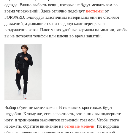
Ханты-Мансийский автономный округ (3)
одежда. Важно выбрать вещи, которые не будут мешать вам во
время упражнений. Здесь отлично подойдут
костюмы
от
Челябинская область (2)
FORWARD. Благодаря эластичным материалам они не стесняют
Ямало-Ненецкий автономный округ (1)
движений, а дышащие ткани не допускают перегрева и
Ярославская область (1)
раздражения кожи. Плюс у них удобные карманы на молнии, чтобы
вы не потеряли телефон или ключи во время занятий.
Выбор обуви не менее важен. В скользких кроссовках будет
неудобно. К тому же, есть вероятность, что в них вы подвернете
ногу, и тренировка закончится серьезной травмой. Чтобы этого
избежать, обратите внимание на
беговые модели
. Их подошва
обладает хорошим сцеплением и не скользит даже на мокрой