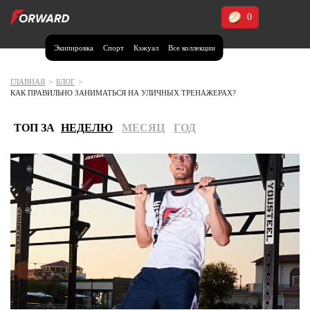
0
Экипировка
Спорт
Кэжуал
Все коллекции
Москва и МО
Архангельская область (1)
ГЛАВНАЯ
>
БЛОГ
>
КАК ПРАВИЛЬНО ЗАНИМАТЬСЯ НА УЛИЧНЫХ ТРЕНАЖЕРАХ?
Волгоградская область (1)
Воронежская область (1)
ТОП ЗА
НЕДЕЛЮ
МЕСЯЦ
ГОД
Дагестан (2)
Иркутская область (2)
Калининградская область (1)
Кемеровская область (2)
Краснодарский край (5)
Красноярский край (5)
Курская область (1)
Москва и МО (14)
Нижегородская область (1)