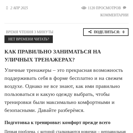
Новосибирская область (3)
2 АПР 2025
1120 ПРОСМОТРОВ
КОММЕНТАРИИ
Омская область (5)
Республика Башкортостан (3)
ВРЕМЯ ЧТЕНИЯ 3 МИНУТЫ
ПОДЕЛИТЬСЯ:
0
Республика Крым (1)
НЕТ ВРЕМЕНИ ЧИТАТЬ?
Республика Татарстан (2)
Ростовская область (2)
КАК ПРАВИЛЬНО ЗАНИМАТЬСЯ НА
Самарская область (1)
УЛИЧНЫХ ТРЕНАЖЕРАХ?
Санкт-Петербург и ЛО (3)
Саратовская область (1)
Уличные тренажеры – это прекрасная возможность
Свердловская область (5)
поддерживать себя в форме бесплатно и на свежем
Северная Осетия (2)
воздухе. Однако не все знают, как ими правильно
Смоленская область (1)
пользоваться и какую одежду выбрать, чтобы
Ставропольский край (5)
тренировки были максимально комфортными и
Томская область (1)
безопасными. Давайте разберёмся.
Тульская область (1)
Тюменская область (3)
Подготовка к тренировке: комфорт прежде всего
Хакасия (1)
Первая проблема, с которой сталкиваются новички – неправильная