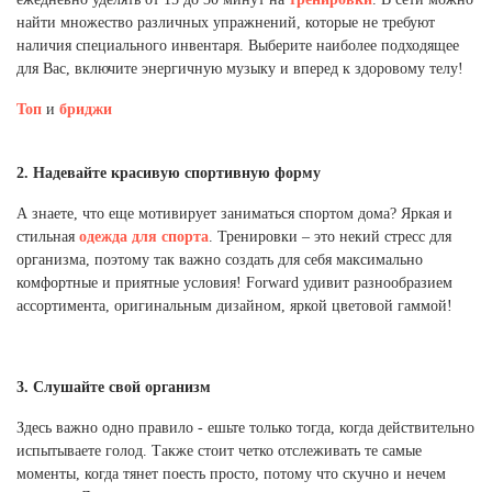
Ханты-Мансийский автономный округ (3)
найти множество различных упражнений, которые не требуют
Челябинская область (2)
наличия специального инвентаря. Выберите наиболее подходящее
для Вас, включите энергичную музыку и вперед к здоровому телу!
Ямало-Ненецкий автономный округ (1)
Топ
и
бриджи
Ярославская область (1)
2. Надевайте красивую спортивную форму
А знаете, что еще мотивирует заниматься спортом дома? Яркая и
стильная
одежда для спорта
. Тренировки – это некий стресс для
организма, поэтому так важно создать для себя максимально
комфортные и приятные условия! Forward удивит разнообразием
ассортимента, оригинальным дизайном, яркой цветовой гаммой!
3. Слушайте свой организм
Здесь важно одно правило - ешьте только тогда, когда действительно
испытываете голод. Также стоит четко отслеживать те самые
моменты, когда тянет поесть просто, потому что скучно и нечем