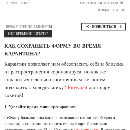
20 ФЕВ 2025
2130 ПРОСМОТРОВ
Новосибирская область (3)
КОММЕНТАРИИ
Омская область (5)
Республика Башкортостан (3)
ВРЕМЯ ЧТЕНИЯ 2 МИНУТЫ
ПОДЕЛИТЬСЯ:
0
Республика Крым (1)
НЕТ ВРЕМЕНИ ЧИТАТЬ?
Республика Татарстан (2)
Ростовская область (2)
КАК СОХРАНИТЬ ФОРМУ ВО ВРЕМЯ
КАРАНТИНА?
Самарская область (1)
Санкт-Петербург и ЛО (3)
Карантин позволяет нам обезопасить себя и близких
Саратовская область (1)
от распространения коронавируса, но как же
Свердловская область (5)
справиться с ленью и постоянным желанием
Северная Осетия (2)
Смоленская область (1)
подходить к холодильнику?
Forward
даст пару
Ставропольский край (5)
советов!
Томская область (1)
1. Уделяйте время мини-тренировкам
Тульская область (1)
Тюменская область (3)
Сейчас у большинства населения появилось много свободного
времени, и стоит иногда тратить его на спорт. Достаточно
Хакасия (1)
ежедневно уделять от 15 до 30 минут на
тренировки
. В сети можно