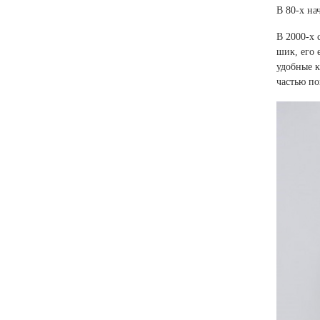
В 80-х на
В 2000-х 
шик, его 
удобные к
частью по