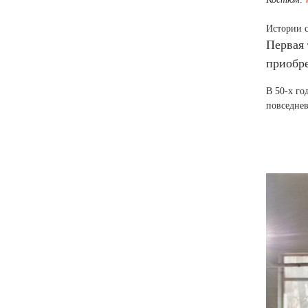
Истории с
Первая 
приобре
В 50-х го
повседнев