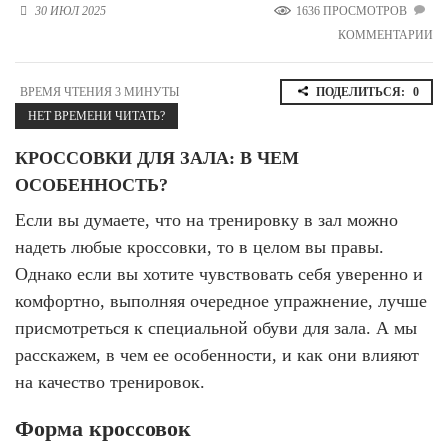
30 ИЮЛ 2025
1636 ПРОСМОТРОВ
Новосибирская область (3)
КОММЕНТАРИИ
Омская область (5)
Республика Башкортостан (3)
ВРЕМЯ ЧТЕНИЯ 3 МИНУТЫ
ПОДЕЛИТЬСЯ:
0
Республика Крым (1)
НЕТ ВРЕМЕНИ ЧИТАТЬ?
Республика Татарстан (2)
Ростовская область (2)
КРОССОВКИ ДЛЯ ЗАЛА: В ЧЕМ
ОСОБЕННОСТЬ?
Самарская область (1)
Санкт-Петербург и ЛО (3)
Если вы думаете, что на тренировку в зал можно
Саратовская область (1)
надеть любые кроссовки, то в целом вы правы.
Свердловская область (5)
Однако если вы хотите чувствовать себя уверенно и
Северная Осетия (2)
Смоленская область (1)
комфортно, выполняя очередное упражнение, лучше
Ставропольский край (5)
присмотреться к специальной обуви для зала. А мы
расскажем, в чем ее особенности, и как они влияют
Томская область (1)
Тульская область (1)
на качество тренировок.
Тюменская область (3)
Форма кроссовок
Хакасия (1)