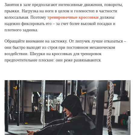
Ханты-Мансийский автономный округ (3)
Занятия в зале предполагают интенсивные движения, повороты,
прыжки. Нагрузка на ноги в целом и голеностоп в частности
Челябинская область (2)
колоссальная. Поэтому
тренировочные кроссовки
должны
надежно фиксировать его – за счет более высокой посадки и
Ямало-Ненецкий автономный округ (1)
плотного задника.
Ярославская область (1)
Обращайте внимание на застежку. От липучек лучше отказаться –
они быстро выходят из строя при постоянном механическом
воздействии. Шнурки на кроссовках для тренировок
предпочтительнее плоские: они реже развязываются.