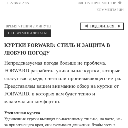
27 ФЕВ 2025
1150 ПРОСМОТРОВ
Новосибирская область (3)
КОММЕНТАРИИ
Омская область (5)
Республика Башкортостан (3)
ВРЕМЯ ЧТЕНИЯ 2 МИНУТЫ
ПОДЕЛИТЬСЯ:
0
Республика Крым (1)
НЕТ ВРЕМЕНИ ЧИТАТЬ?
Республика Татарстан (2)
Ростовская область (2)
КУРТКИ FORWARD: СТИЛЬ И ЗАЩИТА В
ЛЮБУЮ ПОГОДУ
Самарская область (1)
Санкт-Петербург и ЛО (3)
Непредсказуемая погода больше не проблема.
Саратовская область (1)
FORWARD разработал уникальные куртки, которые
Свердловская область (5)
спасут вас дождя, снега или пронизывающего ветра.
Северная Осетия (2)
Смоленская область (1)
Представляем вашем вниманию обзор на куртки от
Ставропольский край (5)
FORWARD, в которых вам будет тепло и
максимально комфортно.
Томская область (1)
Тульская область (1)
Тюменская область (3)
Утепленная куртка
Удлиненные куртки выглядят по-настоящему стильно, но часто, из-
Хакасия (1)
за прилегающего кроя, они сковывают движения. Чтобы сесть в