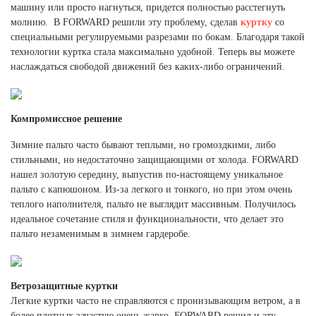
Ханты-Мансийский автономный округ (3)
машину или просто нагнуться, придется полностью расстегнуть
молнию. В FORWARD решили эту проблему, сделав
куртку
со
Челябинская область (2)
специальными регулируемыми разрезами по бокам. Благодаря такой
технологии куртка стала максимально удобной. Теперь вы можете
Ямало-Ненецкий автономный округ (1)
наслаждаться свободой движений без каких-либо ограничений.
Ярославская область (1)
Компромиссное решение
Зимние пальто часто бывают теплыми, но громоздкими, либо
стильными, но недостаточно защищающими от холода. FORWARD
нашел золотую середину, выпустив по-настоящему уникальное
пальто с капюшоном. Из-за легкого и тонкого, но при этом очень
теплого наполнителя, пальто не выглядит массивным. Получилось
идеальное сочетание стиля и функциональности, что делает это
пальто незаменимым в зимнем гардеробе.
Ветрозащитные куртки
Легкие куртки часто не справляются с пронизывающим ветром, а в
более плотных зачастую очень жарко. FORWARD решил и эту