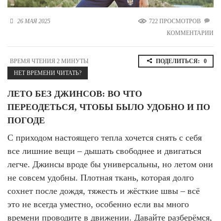
Новосибирская область (3)
26 МАЯ 2025
722 ПРОСМОТРОВ
Омская область (5)
КОММЕНТАРИИ
Республика Башкортостан (3)
Республика Крым (1)
ВРЕМЯ ЧТЕНИЯ 2 МИНУТЫ
ПОДЕЛИТЬСЯ:
0
Республика Татарстан (2)
НЕТ ВРЕМЕНИ ЧИТАТЬ?
Ростовская область (2)
ЛЕТО БЕЗ ДЖИНСОВ: ВО ЧТО
Самарская область (1)
Санкт-Петербург и ЛО (3)
ПЕРЕОДЕТЬСЯ, ЧТОБЫ БЫЛО УДОБНО И ПО
Саратовская область (1)
ПОГОДЕ
Свердловская область (5)
Северная Осетия (2)
С приходом настоящего тепла хочется снять с себя
Смоленская область (1)
все лишние вещи – дышать свободнее и двигаться
Ставропольский край (5)
легче. Джинсы вроде бы универсальны, но летом они
Томская область (1)
не совсем удобны. Плотная ткань, которая долго
Тульская область (1)
сохнет после дождя, тяжесть и жёсткие швы – всё
Тюменская область (3)
это не всегда уместно, особенно если вы много
Хакасия (1)
времени проводите в движении. Давайте разберёмся,