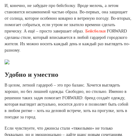
И, конечно, не забудьте про бейсболку. Вроде мелочь, а летом
становится незаменимой частью образа. Во-первых, она защищает
от солнца, которое особенно коварно в ветреную погоду. Во-вторых,
помогает собраться, если утром не хватило времени сделать
прическу. А ещё – просто завершает образ.
Бейсболки
FORWARD
сделаны стиле, который вписывается в любой гардероб городского
жителя. Их можно носить каждый день и каждый раз выглядеть по-
разному.
Удобно и уместно
В целом, летний гардероб – это про баланс. Хочется выглядеть
хорошо, но без лишней одежды. Свободно, но стильно. Именно в
решении таких задач помогает FORWARD: бренд создаёт одежду,
которая выглядит актуально, носится долго и позволяет быть собой
в любом ритме – хоть на деловой встрече, хоть на прогулке, хоть в
поездке за город.
Если чувствуете, что джинсы стали «тяжелыми» не только
буквально, но и эмоционально – дайте шанс новым сочетаниям.