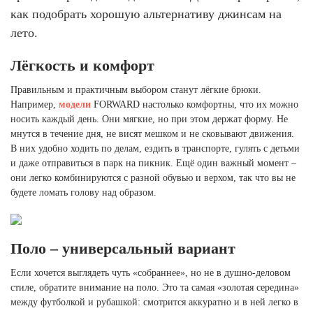
Ханты-Мансийский автономный округ (3)
как подобрать хорошую альтернативу джинсам на
Челябинская область (2)
лето.
Ямало-Ненецкий автономный округ (1)
Лёгкость и комфорт
Ярославская область (1)
Правильным и практичным выбором станут лёгкие брюки.
Например,
модели
FORWARD настолько комфортны, что их можно
носить каждый день. Они мягкие, но при этом держат форму. Не
мнутся в течение дня, не висят мешком и не сковывают движения.
В них удобно ходить по делам, ездить в транспорте, гулять с детьми
и даже отправиться в парк на пикник. Ещё один важный момент –
они легко комбинируются с разной обувью и верхом, так что вы не
будете ломать голову над образом.
Поло – универсальный вариант
Если хочется выглядеть чуть «собраннее», но не в душно-деловом
стиле, обратите внимание на поло. Это та самая «золотая середина»
между футболкой и рубашкой: смотрится аккуратно и в ней легко в