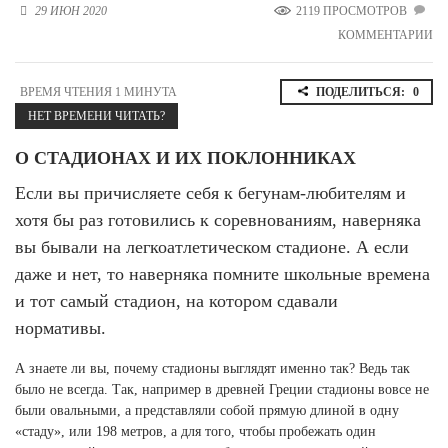
29 ИЮН 2020
2119 ПРОСМОТРОВ
Новосибирская область (3)
КОММЕНТАРИИ
Омская область (5)
Республика Башкортостан (3)
ВРЕМЯ ЧТЕНИЯ 1 МИНУТА
ПОДЕЛИТЬСЯ:
0
Республика Крым (1)
НЕТ ВРЕМЕНИ ЧИТАТЬ?
Республика Татарстан (2)
Ростовская область (2)
О СТАДИОНАХ И ИХ ПОКЛОННИКАХ
Если вы причисляете себя к бегунам-любителям и
Самарская область (1)
Санкт-Петербург и ЛО (3)
хотя бы раз готовились к соревнованиям, наверняка
Саратовская область (1)
вы бывали на легкоатлетическом стадионе. А если
Свердловская область (5)
даже и нет, то наверняка помните школьные времена
Северная Осетия (2)
Смоленская область (1)
и тот самый стадион, на котором сдавали
Ставропольский край (5)
нормативы.
Томская область (1)
А знаете ли вы, почему стадионы выглядят именно так? Ведь так
Тульская область (1)
было не всегда. Так, например в древней Греции стадионы вовсе не
Тюменская область (3)
были овальными, а представляли собой прямую длиной в одну
Хакасия (1)
«стаду», или 198 метров, а для того, чтобы пробежать один