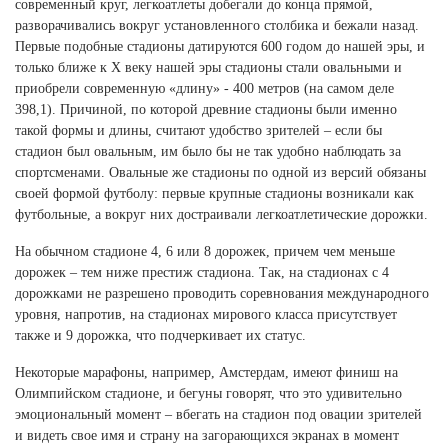
Ханты-Мансийский автономный округ (3)
современный круг, легкоатлеты добегали до конца прямой,
разворачивались вокруг установленного столбика и бежали назад.
Челябинская область (2)
Первые подобные стадионы датируются 600 годом до нашей эры, и
только ближе к Х веку нашей эры стадионы стали овальными и
Ямало-Ненецкий автономный округ (1)
приобрели современную «длину» - 400 метров (на самом деле
Ярославская область (1)
398,1). Причиной, по которой древние стадионы были именно
такой формы и длины, считают удобство зрителей – если бы
стадион был овальным, им было бы не так удобно наблюдать за
спортсменами. Овальные же стадионы по одной из версий обязаны
своей формой футболу: первые крупные стадионы возникали как
футбольные, а вокруг них достраивали легкоатлетические дорожки.
На обычном стадионе 4, 6 или 8 дорожек, причем чем меньше
дорожек – тем ниже престиж стадиона. Так, на стадионах с 4
дорожками не разрешено проводить соревнования международного
уровня, напротив, на стадионах мирового класса присутствует
также и 9 дорожка, что подчеркивает их статус.
Некоторые марафоны, например, Амстердам, имеют финиш на
Олимпийском стадионе, и бегуны говорят, что это удивительно
эмоциональный момент – вбегать на стадион под овации зрителей
и видеть свое имя и страну на загорающихся экранах в момент