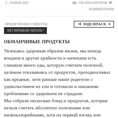
29 ИЮН 2020
1765 ПРОСМОТРОВ
Новосибирская область (3)
КОММЕНТАРИИ
Омская область (5)
Республика Башкортостан (3)
ВРЕМЯ ЧТЕНИЯ 2 МИНУТЫ
ПОДЕЛИТЬСЯ:
0
Республика Крым (1)
НЕТ ВРЕМЕНИ ЧИТАТЬ?
Республика Татарстан (2)
Ростовская область (2)
ОБМАНЧИВЫЕ ПРОДУКТЫ
Увлекаясь здоровым образом жизни, мы иногда
Самарская область (1)
Санкт-Петербург и ЛО (3)
впадаем в другие крайности и начинаем есть
Саратовская область (1)
слишком много еды, которую считаем полезной,
Свердловская область (5)
целиком отказываясь от продуктов, преподносимых
Северная Осетия (2)
Смоленская область (1)
как вредные, хотя раньше наши родители с
Ставропольский край (5)
удовольствием их ели и готовили и никакими
проблемами со здоровьем не страдали.
Томская область (1)
Тульская область (1)
Мы собрали несколько блюд и продуктов, которые
Тюменская область (3)
нельзя считать абсолютно полезными или
Хакасия (1)
низкокалорийными, хотя на первый взгляд они