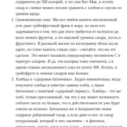
содержится до 500 калорий, а это уже Биг-Мак, и кстати
сахар и сливки можно вполне сравнить с хлебом и соусом по
уровню вреда.
Свежевыжатые соки. Мы все любим выпить апельсиновый
или даже грейпфрутовый фреш в жару, но мало кто
задумывается о том, что для этого требуется от полукило до
кило свежих фруктов, а это высокий уровень сахара, пусть и
фруктового. В реальной жизни по килограмму яблок вы не
едите, но стоит выпить стакан сока – считайте, что вы это
сделали. Это может вызывать передозировку витамином С и
перегруз сахаром. И да, эти калории тоже считаются, а в
одном стакане апельсинового сока их почти 300. Кстати, в
грейпфруте и лимоне сахаров еще больше.
Хлебцы и «здоровые батончики». Будьте внимательны, когда
покупаете хлебцы в качестве замены хлеба, а также
батончики с пометкой «здоровый перекус». Хлебцы – тот же
хлеб, только прессованный, так что у вас может возникнуть
соблазн съесть их больше, что в действительности уже будет
совсем не полезно. Батончики же в большинстве своем
содержат добавленный сахар, а если даже и нет, то сахар
натуральный, который в них заключен – в финиках,
черносливе, кураге, меде и так далее – тоже не всегда полезен