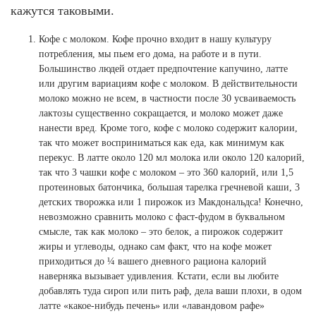
Ханты-Мансийский автономный округ (3)
кажутся таковыми.
Челябинская область (2)
Кофе с молоком. Кофе прочно входит в нашу культуру
потребления, мы пьем его дома, на работе и в пути.
Ямало-Ненецкий автономный округ (1)
Большинство людей отдает предпочтение капучино, латте
Ярославская область (1)
или другим вариациям кофе с молоком. В действительности
молоко можно не всем, в частности после 30 усваиваемость
лактозы существенно сокращается, и молоко может даже
нанести вред. Кроме того, кофе с молоко содержит калории,
так что может восприниматься как еда, как минимум как
перекус. В латте около 120 мл молока или около 120 калорий,
так что 3 чашки кофе с молоком – это 360 калорий, или 1,5
протеиновых батончика, большая тарелка гречневой каши, 3
детских творожка или 1 пирожок из Макдональдса! Конечно,
невозможно сравнить молоко с фаст-фудом в буквальном
смысле, так как молоко – это белок, а пирожок содержит
жиры и углеводы, однако сам факт, что на кофе может
приходиться до ¼ вашего дневного рациона калорий
наверняка вызывает удивления. Кстати, если вы любите
добавлять туда сироп или пить раф, дела ваши плохи, в одом
латте «какое-нибудь печень» или «лавандовом рафе»