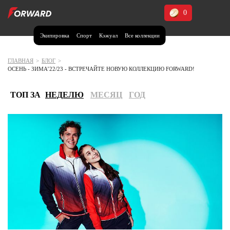
0
Экипировка
Спорт
Кэжуал
Все коллекции
Москва и МО
Архангельская область (1)
ГЛАВНАЯ
>
БЛОГ
>
ОСЕНЬ - ЗИМА’22/23 - ВСТРЕЧАЙТЕ НОВУЮ КОЛЛЕКЦИЮ FORWARD!
Волгоградская область (1)
Воронежская область (1)
ТОП ЗА
НЕДЕЛЮ
МЕСЯЦ
ГОД
Дагестан (2)
Иркутская область (2)
Калининградская область (1)
Кемеровская область (2)
Краснодарский край (5)
Красноярский край (5)
Курская область (1)
Москва и МО (14)
Нижегородская область (1)