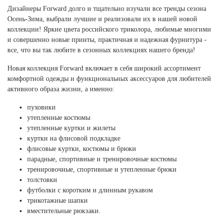
Ханты-Мансийский автономный округ (3)
Дизайнеры Forward долго и тщательно изучали все тренды сезона
Осень-Зима, выбрали лучшие и реализовали их в нашей новой
Челябинская область (2)
коллекции! Яркие цвета российского триколора, любимые многими
Ямало-Ненецкий автономный округ (1)
и совершенно новые принты, практичная и надежная фурнитура -
Ярославская область (1)
все, что вы так любите в сезонных коллекциях нашего бренда!
Новая коллекция Forward включает в себя широкий ассортимент
комфортной одежды и функциональных аксессуаров для любителей
активного образа жизни, а именно:
пуховики
утепленные костюмы
утепленные куртки и жилеты
куртки на флисовой подкладке
флисовые куртки, костюмы и брюки
парадные, спортивные и тренировочные костюмы
тренировочные, спортивные и утепленные брюки
толстовки
футболки с коротким и длинным рукавом
трикотажные шапки
вместительные рюкзаки.