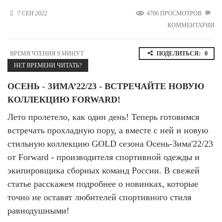
Новосибирская область (3)
7 СЕН 2022
4706 ПРОСМОТРОВ
КОММЕНТАРИИ
Омская область (5)
Республика Башкортостан (3)
ВРЕМЯ ЧТЕНИЯ 9 МИНУТ
ПОДЕЛИТЬСЯ:
0
Республика Крым (1)
НЕТ ВРЕМЕНИ ЧИТАТЬ?
Республика Татарстан (2)
Ростовская область (2)
ОСЕНЬ - ЗИМА’22/23 - ВСТРЕЧАЙТЕ НОВУЮ
Самарская область (1)
КОЛЛЕКЦИЮ FORWARD!
Санкт-Петербург и ЛО (3)
Саратовская область (1)
Лето пролетело, как один день! Теперь готовимся
Свердловская область (5)
встречать прохладную пору, а вместе с ней и новую
Северная Осетия (2)
стильную коллекцию GOLD сезона Осень-Зима'22/23
Смоленская область (1)
от Forward - производителя спортивной одежды и
Ставропольский край (5)
экипировщика сборных команд России. В свежей
Томская область (1)
статье расскажем подробнее о новинках, которые
Тульская область (1)
Тюменская область (3)
точно не оставят любителей спортивного стиля
равнодушными!
Хакасия (1)