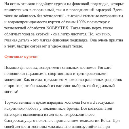
На осень отлично подойдут куртки на флисовой подкладке, которые
впишутся как в спортивный, так и в повседневный гардероб. Здесь
тоже не обошлось без технологий - высокой степенью ветрозащиты
и водонепроницаемости куртки обязаны 100% полиэстеру с
технологией обработки NOBBYTEX. Такая ткань верха также
облегчает уход за курткой - она легко чистится. Но, конечно,
главная деталь - это мягкая флисовая подкладка. Она очень приятна
к телу, быстро согревает и удерживает тепло.
Флисовые куртки
Помимо флисовых, ассортимент стильных костюмов Forward
пополнился парадными, спортивными и тренировочными
моделями. Как всегда, предлагаем множество различных расцветок
и принтов, чтобы каждый из вас смог выбрать свой идеальный
костюм!
Торжественные и яркие парадные костюмы Forward заслужили
искреннюю любовь у поклонников бренда. Все костюмы этой
категории выполнены из легкого, гигроскопичного,
быстросохнущего полотна с применением технологии Rotex. При
своей легкости костюмы максимально износоустойчивы при