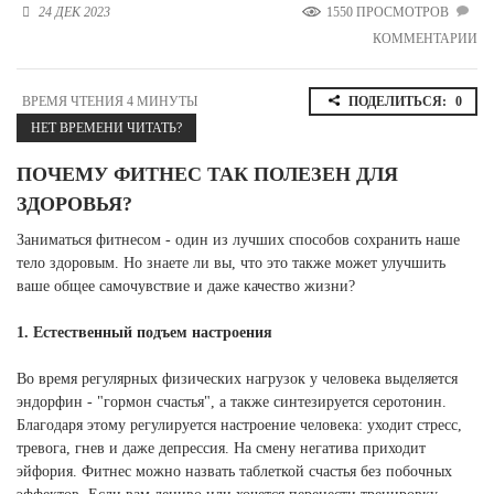
24 ДЕК 2023
1550 ПРОСМОТРОВ
Новосибирская область (3)
КОММЕНТАРИИ
Омская область (5)
Республика Башкортостан (3)
ВРЕМЯ ЧТЕНИЯ 4 МИНУТЫ
ПОДЕЛИТЬСЯ:
0
Республика Крым (1)
НЕТ ВРЕМЕНИ ЧИТАТЬ?
Республика Татарстан (2)
Ростовская область (2)
ПОЧЕМУ ФИТНЕС ТАК ПОЛЕЗЕН ДЛЯ
ЗДОРОВЬЯ?
Самарская область (1)
Санкт-Петербург и ЛО (3)
Заниматься фитнесом - один из лучших способов сохранить наше
Саратовская область (1)
тело здоровым. Но знаете ли вы, что это также может улучшить
Свердловская область (5)
ваше общее самочувствие и даже качество жизни?
Северная Осетия (2)
Смоленская область (1)
1. Естественный подъем настроения
Ставропольский край (5)
Во время регулярных физических нагрузок у человека выделяется
Томская область (1)
эндорфин - "гормон счастья", а также синтезируется серотонин.
Тульская область (1)
Благодаря этому регулируется настроение человека: уходит стресс,
Тюменская область (3)
тревога, гнев и даже депрессия. На смену негатива приходит
эйфория. Фитнес можно назвать таблеткой счастья без побочных
Хакасия (1)