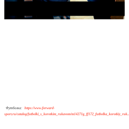
Футболка:
https://www.forward-
sport.ru/catalog/futbolki_s_korotkim_rukavom/m14271g_ff172_futbolka_korotkiy_ruk..