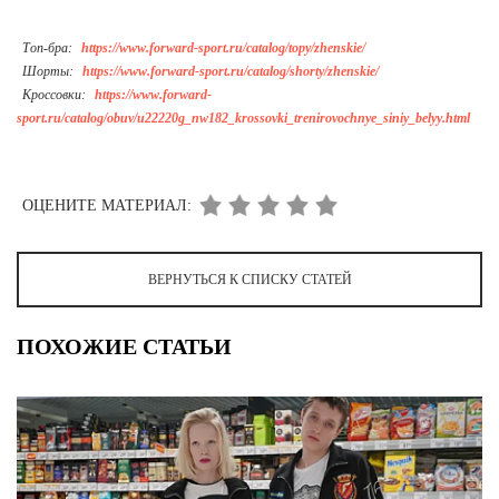
Топ-бра:
https://www.forward-sport.ru/catalog/topy/zhenskie/
Шорты:
https://www.forward-sport.ru/catalog/shorty/zhenskie/
Кроссовки:
https://www.forward-
sport.ru/catalog/obuv/u22220g_nw182_krossovki_trenirovochnye_siniy_belyy.html
ОЦЕНИТЕ МАТЕРИАЛ:
ВЕРНУТЬСЯ К СПИСКУ СТАТЕЙ
ПОХОЖИЕ СТАТЬИ