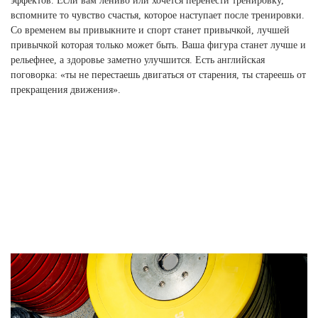
эффектов. Если вам лениво или хочется перенести тренировку,
Ханты-Мансийский автономный округ (3)
вспомните то чувство счастья, которое наступает после тренировки.
Челябинская область (2)
Со временем вы привыкните и спорт станет привычкой, лучшей
привычкой которая только может быть. Ваша фигура станет лучше и
Ямало-Ненецкий автономный округ (1)
рельефнее, а здоровье заметно улучшится. Есть английская
Ярославская область (1)
поговорка: «ты не перестаешь двигаться от старения, ты стареешь от
прекращения движения».