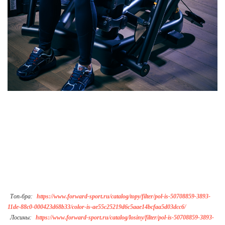
Топ-бра:
https://www.forward-sport.ru/catalog/topy/filter/pol-is-50708859-3893-
11de-88c0-000423d68b33/color-is-ae55c25219d6c5aae14bcfaa5d03dcc6/
Лосины:
https://www.forward-sport.ru/catalog/losiny/filter/pol-is-50708859-3893-