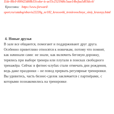
11de-88c0-000423d68b33/color-is-ae55c25219d6c5aae14bcfaa5d03dcc6/
Кроссовки:
https://www.forward-
sport.ru/catalog/obuv/u22220g_nr182_krossovki_trenirovochnye_siniy_krasnyy.html
4. Новые друзья
В зале все общаются, помогают и поддерживают друг друга.
Особенно приветливо относятся к новичкам, потому что помнят,
как начинали сами: не знали, как включить беговую дорожку,
терялись при выборе тренера или плутали в поисках свободного
тренажёра. Сейчас в фитнес-клубах стали отмечать дни рождения,
ведь даже праздники – не повод прервать регулярные тренировки.
Вы удивитесь, часть бизнес-сделок заключается с партнёрами, с
которыми познакомились на тренировке.