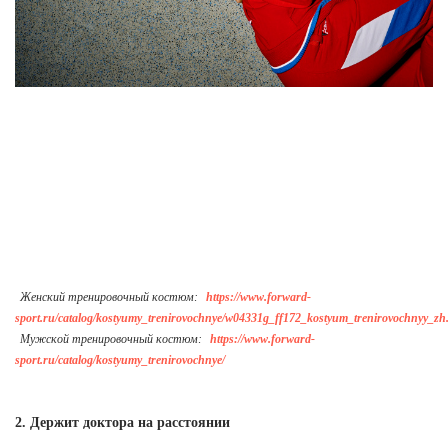
Женский тренировочный костюм:
https://www.forward-
sport.ru/catalog/kostyumy_trenirovochnye/w04331g_ff172_kostyum_trenirovochnyy_zh.
Мужской тренировочный костюм:
https://www.forward-
sport.ru/catalog/kostyumy_trenirovochnye/
2. Держит доктора на расстоянии