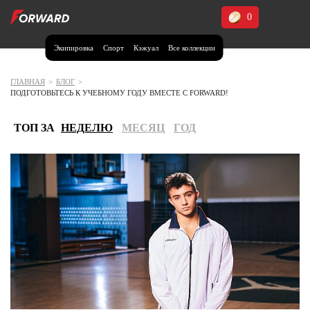
0
Экипировка
Спорт
Кэжуал
Все коллекции
Москва и МО
Архангельская область (1)
ГЛАВНАЯ
>
БЛОГ
>
ПОДГОТОВЬТЕСЬ К УЧЕБНОМУ ГОДУ ВМЕСТЕ С FORWARD!
Волгоградская область (1)
Воронежская область (1)
ТОП ЗА
НЕДЕЛЮ
МЕСЯЦ
ГОД
Дагестан (2)
Иркутская область (2)
Калининградская область (1)
Кемеровская область (2)
Краснодарский край (5)
Красноярский край (5)
Курская область (1)
Москва и МО (14)
Нижегородская область (1)