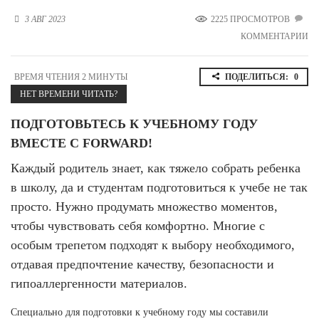
Новосибирская область (3)
3 АВГ 2023
2225 ПРОСМОТРОВ
КОММЕНТАРИИ
Омская область (5)
Республика Башкортостан (3)
ВРЕМЯ ЧТЕНИЯ 2 МИНУТЫ
ПОДЕЛИТЬСЯ:
0
Республика Крым (1)
НЕТ ВРЕМЕНИ ЧИТАТЬ?
Республика Татарстан (2)
Ростовская область (2)
ПОДГОТОВЬТЕСЬ К УЧЕБНОМУ ГОДУ
Самарская область (1)
ВМЕСТЕ С FORWARD!
Санкт-Петербург и ЛО (3)
Саратовская область (1)
Каждый родитель знает, как тяжело собрать ребенка
Свердловская область (5)
в школу, да и студентам подготовиться к учебе не так
Северная Осетия (2)
просто. Нужно продумать множество моментов,
Смоленская область (1)
чтобы чувствовать себя комфортно. Многие с
Ставропольский край (5)
особым трепетом подходят к выбору необходимого,
Томская область (1)
отдавая предпочтение качеству, безопасности и
Тульская область (1)
Тюменская область (3)
гипоаллергенности материалов.
Хакасия (1)
Специально для подготовки к учебному году мы составили