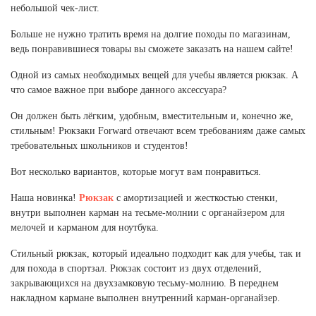
Ханты-Мансийский автономный округ (3)
небольшой чек-лист.
Челябинская область (2)
Больше не нужно тратить время на долгие походы по магазинам,
ведь понравившиеся товары вы сможете заказать на нашем сайте!
Ямало-Ненецкий автономный округ (1)
Ярославская область (1)
Одной из самых необходимых вещей для учебы является рюкзак. А
что самое важное при выборе данного аксессуара?
Он должен быть лёгким, удобным, вместительным и, конечно же,
стильным! Рюкзаки Forward отвечают всем требованиям даже самых
требовательных школьников и студентов!
Вот несколько вариантов, которые могут вам понравиться.
Наша новинка!
Рюкзак
с амортизацией и жесткостью стенки,
внутри выполнен карман на тесьме-молнии с органайзером для
мелочей и карманом для ноутбука.
Стильный рюкзак, который идеально подходит как для учебы, так и
для похода в спортзал. Рюкзак состоит из двух отделений,
закрывающихся на двухзамковую тесьму-молнию. В переднем
накладном кармане выполнен внутренний карман-органайзер.