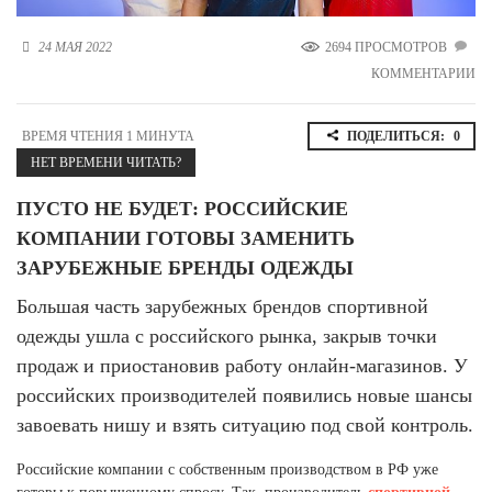
Новосибирская область (3)
24 МАЯ 2022
2694 ПРОСМОТРОВ
Омская область (5)
КОММЕНТАРИИ
Республика Башкортостан (3)
Республика Крым (1)
ВРЕМЯ ЧТЕНИЯ 1 МИНУТА
ПОДЕЛИТЬСЯ:
0
Республика Татарстан (2)
НЕТ ВРЕМЕНИ ЧИТАТЬ?
Ростовская область (2)
ПУСТО НЕ БУДЕТ: РОССИЙСКИЕ
Самарская область (1)
Санкт-Петербург и ЛО (3)
КОМПАНИИ ГОТОВЫ ЗАМЕНИТЬ
Саратовская область (1)
ЗАРУБЕЖНЫЕ БРЕНДЫ ОДЕЖДЫ
Свердловская область (5)
Северная Осетия (2)
Большая часть зарубежных брендов спортивной
Смоленская область (1)
одежды ушла с российского рынка, закрыв точки
Ставропольский край (5)
продаж и приостановив работу онлайн-магазинов. У
Томская область (1)
российских производителей появились новые шансы
Тульская область (1)
завоевать нишу и взять ситуацию под свой контроль.
Тюменская область (3)
Российские компании с собственным производством в РФ уже
Хакасия (1)