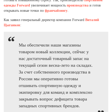
готовы к повышенному спросу. Так, производитель
спортивной
Ханты-Мансийский автономный округ (3)
одежды
Forward
увеличивает мощность
производства
и готов
Челябинская область (2)
открывать новые точки по
франчайзингу
.
Ямало-Ненецкий автономный округ (1)
Как заявил генеральный директор компании Forward
Виталий
Ярославская область (1)
Цыганков
:
Мы обеспечили наши магазины
товаром новый коллекции, сейчас у
нас достаточный товарный запас на
текущий сезон весна-лето на складах.
За счет собственного производства в
России мы оперативно готовы
отшивать спортивную одежду и
экипировку для команд и комплексно
закрывать вопрос дефицита товара
западных спортивных брендов.