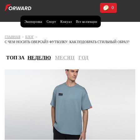
0
Экипировка
Спорт
Кэжуал
Все коллекции
Москва и МО
Архангельская область (1)
ГЛАВНАЯ
>
БЛОГ
>
С ЧЕМ НОСИТЬ ОВЕРСАЙЗ ФУТБОЛКУ: КАК ПОДОБРАТЬ СТИЛЬНЫЙ ОБРАЗ?
Волгоградская область (1)
Воронежская область (1)
ТОП ЗА
НЕДЕЛЮ
МЕСЯЦ
ГОД
Дагестан (2)
Иркутская область (2)
Калининградская область (1)
Кемеровская область (2)
Краснодарский край (5)
Красноярский край (5)
Курская область (1)
Москва и МО (14)
Нижегородская область (1)