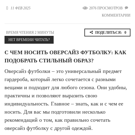
Новосибирская область (3)
11 ФЕВ 2025
2076 ПРОСМОТРОВ
КОММЕНТАРИИ
Омская область (5)
Республика Башкортостан (3)
ВРЕМЯ ЧТЕНИЯ 2 МИНУТЫ
ПОДЕЛИТЬСЯ:
0
Республика Крым (1)
НЕТ ВРЕМЕНИ ЧИТАТЬ?
Республика Татарстан (2)
Ростовская область (2)
С ЧЕМ НОСИТЬ ОВЕРСАЙЗ ФУТБОЛКУ: КАК
Самарская область (1)
ПОДОБРАТЬ СТИЛЬНЫЙ ОБРАЗ?
Санкт-Петербург и ЛО (3)
Саратовская область (1)
Оверсайз футболки – это универсальный предмет
Свердловская область (5)
гардероба, который легко сочетается с разными
Северная Осетия (2)
вещами и подходит для любого сезона. Они удобны,
Смоленская область (1)
практичны и позволяют выразить свою
Ставропольский край (5)
индивидуальность. Главное – знать, как и с чем ее
Томская область (1)
носить. Для вас мы подготовили несколько
Тульская область (1)
Тюменская область (3)
рекомендаций о том, как правильно сочетать
оверсайз футболку с другой одеждой.
Хакасия (1)