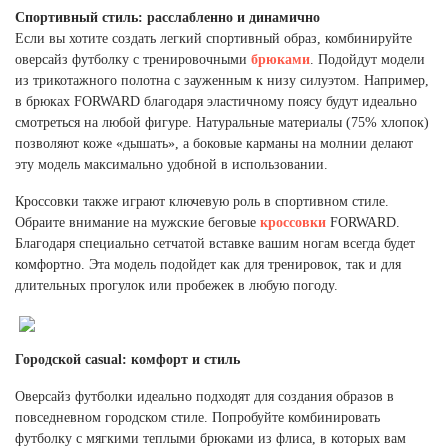
Ханты-Мансийский автономный округ (3)
Спортивный стиль: расслабленно и динамично
Если вы хотите создать легкий спортивный образ, комбинируйте
Челябинская область (2)
оверсайз футболку с тренировочными
брюками
. Подойдут модели
Ямало-Ненецкий автономный округ (1)
из трикотажного полотна с зауженным к низу силуэтом. Например,
Ярославская область (1)
в брюках FORWARD благодаря эластичному поясу будут идеально
смотреться на любой фигуре. Натуральные материалы (75% хлопок)
позволяют коже «дышать», а боковые карманы на молнии делают
эту модель максимально удобной в использовании.
Кроссовки также играют ключевую роль в спортивном стиле.
Обраите внимание на мужские беговые
кроссовки
FORWARD.
Благодаря специально сетчатой вставке вашим ногам всегда будет
комфортно. Эта модель подойдет как для тренировок, так и для
длительных прогулок или пробежек в любую погоду.
Городской casual: комфорт и стиль
Оверсайз футболки идеально подходят для создания образов в
повседневном городском стиле. Попробуйте комбинировать
футболку с мягкими теплыми брюками из флиса, в которых вам