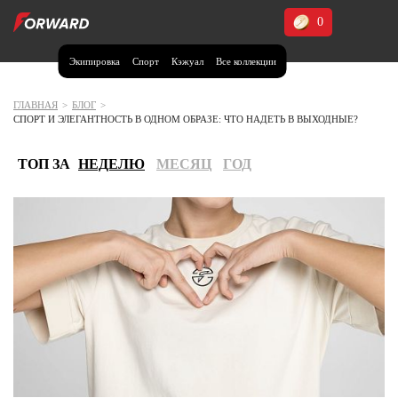
0
Экипировка
Спорт
Кэжуал
Все коллекции
Москва и МО
Архангельская область (1)
ГЛАВНАЯ
>
БЛОГ
>
СПОРТ И ЭЛЕГАНТНОСТЬ В ОДНОМ ОБРАЗЕ: ЧТО НАДЕТЬ В ВЫХОДНЫЕ?
Волгоградская область (1)
Воронежская область (1)
ТОП ЗА
НЕДЕЛЮ
МЕСЯЦ
ГОД
Дагестан (2)
Иркутская область (2)
Калининградская область (1)
Кемеровская область (2)
Краснодарский край (5)
Красноярский край (5)
Курская область (1)
Москва и МО (14)
Нижегородская область (1)