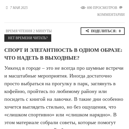
Новосибирская область (3)
7 МАЯ 2025
690 ПРОСМОТРОВ
КОММЕНТАРИИ
Омская область (5)
Республика Башкортостан (3)
ВРЕМЯ ЧТЕНИЯ 2 МИНУТЫ
ПОДЕЛИТЬСЯ:
0
Республика Крым (1)
НЕТ ВРЕМЕНИ ЧИТАТЬ?
Республика Татарстан (2)
Ростовская область (2)
СПОРТ И ЭЛЕГАНТНОСТЬ В ОДНОМ ОБРАЗЕ:
Самарская область (1)
ЧТО НАДЕТЬ В ВЫХОДНЫЕ?
Санкт-Петербург и ЛО (3)
Саратовская область (1)
Уикенд в городе – это не всегда про шумные встречи
Свердловская область (5)
и масштабные мероприятия. Иногда достаточно
Северная Осетия (2)
просто выбраться на прогулку в парк, заглянуть в
Смоленская область (1)
кофейню, пройтись по любимому району или
Ставропольский край (5)
посидеть с книгой на лавочке. В такие дни особенно
Томская область (1)
хочется выглядеть стильно, но без ощущения, что
Тульская область (1)
Тюменская область (3)
«слишком спортивно» или «слишком нарядно». В
этом материале собрали советы, которые помогут
Хакасия (1)