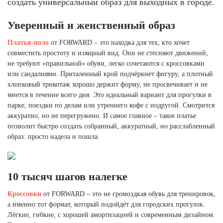
создать универсальный образ для выходных в городе.
Ханты-Мансийский автономный округ (3)
Челябинская область (2)
Уверенный и женственный образ
Ямало-Ненецкий автономный округ (1)
Платья-поло
от FORWARD – это находка для тех, кто хочет
Ярославская область (1)
совместить простоту и изящный вид. Они не стесняют движений,
не требуют «правильной» обуви, легко сочетаются с кроссовками
или сандалиями. Приталенный крой подчёркнет фигуру, а плотный
хлопковый трикотаж хорошо держит форму, не просвечивает и не
мнется в течение всего дня. Это идеальный вариант для прогулки в
парке, поездки по делам или утреннего кофе с подругой. Смотрится
аккуратно, но не перегружено. И самое главное – такое платье
позволит быстро создать собранный, аккуратный, но расслабленный
образ: просто надела и пошла.
10 тысяч шагов налегке
Кроссовки
от FORWARD – это не громоздкая обувь для тренировок,
а именно тот формат, который подойдёт для городских прогулок.
Лёгкие, гибкие, с хорошей амортизацией и современным дизайном.