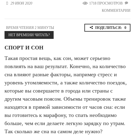
29 ИЮН 2020
1718 ПРОСМОТРОВ
Новосибирская область (3)
КОММЕНТАРИИ
Омская область (5)
Республика Башкортостан (3)
ВРЕМЯ ЧТЕНИЯ 2 МИНУТЫ
ПОДЕЛИТЬСЯ:
0
Республика Крым (1)
НЕТ ВРЕМЕНИ ЧИТАТЬ?
Республика Татарстан (2)
Ростовская область (2)
СПОРТ И СОН
Такая простая вещь, как сон, может серьезно
Самарская область (1)
Санкт-Петербург и ЛО (3)
повлиять на ваш результат. Конечно, на количество
Саратовская область (1)
сна влияют разные факторы, например стресс и
Свердловская область (5)
уровень утомляемости, а также количество поездок,
Северная Осетия (2)
Смоленская область (1)
которые вы совершаете в города или страны с
Ставропольский край (5)
другим часовым поясом. Объемы тренировок также
находятся в прямой зависимости от часов сна: если
Томская область (1)
Тульская область (1)
вы готовитесь к марафону, то спать необходимо
Тюменская область (3)
больше, чем если делаете легкую зарядку по утрам.
Хакасия (1)
Так сколько же сна на самом деле нужно?