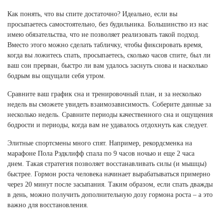
Ханты-Мансийский автономный округ (3)
Как понять, что вы спите достаточно? Идеально, если вы
Челябинская область (2)
просыпаетесь самостоятельно, без будильника. Большинство из нас
имею обязательства, что не позволяет реализовать такой подход.
Ямало-Ненецкий автономный округ (1)
Вместо этого можно сделать табличку, чтобы фиксировать время,
Ярославская область (1)
когда вы ложитесь спать, просыпаетесь, сколько часов спите, был ли
ваш сон прерван, быстро ли вам удалось заснуть снова и насколько
бодрым вы ощущали себя утром.
Сравните ваш график сна и тренировочный план, и за несколько
недель вы сможете увидеть взаимозависимость. Соберите данные за
несколько недель. Сравните периоды качественного сна и ощущения
бодрости и периоды, когда вам не удавалось отдохнуть как следует.
Элитные спортсмены много спят. Например, рекордсменка на
марафоне Пола Рэдклифф спала по 9 часов ночью и еще 2 часа
днем. Такая стратегия позволяет восстанавливать силы (и мышцы)
быстрее. Гормон роста человека начинает вырабатываться примерно
через 20 минут после засыпания. Таким образом, если спать дважды
в день, можно получить дополнительную дозу гормона роста – а это
важно для восстановления.