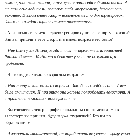
Ханты-Мансийский автономный округ (3)
важно, что мало машин, и ты чувствуешь себя в безопасности. А
те немногие водители, которые тебя опережают, делают это
Челябинская область (2)
вежливо. В этом плане Кипр – идеальное место для тренировок.
Этим не каждая страна может похвастаться.
Ямало-Ненецкий автономный округ (1)
Ярославская область (1)
- А вы помните самую первую тренировку по велоспорту в жизни?
Как вы пришли в этот спорт, и в каком возрасте это было?
- Мне было уже 28 лет, когда я села на трехколесный велосипед.
Раньше боялась. Когда-то в детстве у меня не получилось, я
пробовала.
- И что подтолкнуло во взрослом возрасте?
- Моя подруга занималась спортом. Это был волейбол сидя. У нее
была ампутация. И при этом она хотела попробовать велоспорт. А
я пришла за компанию, поддержать ее.
- Вы считаетесь теперь профессиональным спортсменом. Но в
велоспорт вы пришли, будучи уже студенткой? Кто вы по
образованию?
-
Я закончила экономический, но поработать не успела – сразу ушла