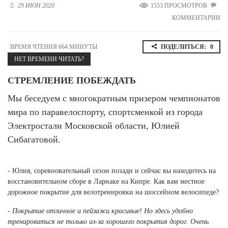
29 ИЮН 2020
1553 ПРОСМОТРОВ
Новосибирская область (3)
КОММЕНТАРИИ
Омская область (5)
Республика Башкортостан (3)
ВРЕМЯ ЧТЕНИЯ 664 МИНУТЫ
ПОДЕЛИТЬСЯ:
0
Республика Крым (1)
НЕТ ВРЕМЕНИ ЧИТАТЬ?
Республика Татарстан (2)
Ростовская область (2)
СТРЕМЛЕНИЕ ПОБЕЖДАТЬ
Мы беседуем с многократным призером чемпионатов
Самарская область (1)
Санкт-Петербург и ЛО (3)
мира по паравелоспорту, спортсменкой из города
Саратовская область (1)
Электростали Московской области, Юлией
Свердловская область (5)
Сибагатовой.
Северная Осетия (2)
Смоленская область (1)
Ставропольский край (5)
- Юлия, соревновательный сезон позади и сейчас вы находитесь на
Томская область (1)
восстановительном сборе в Ларнаке на Кипре. Как вам местное
Тульская область (1)
дорожное покрытие для велотренировки на шоссейном велосипеде?
Тюменская область (3)
- Покрытие отличное и пейзажи красивые! Но здесь удобно
Хакасия (1)
тренироваться не только из-за хорошего покрытия дорог. Очень