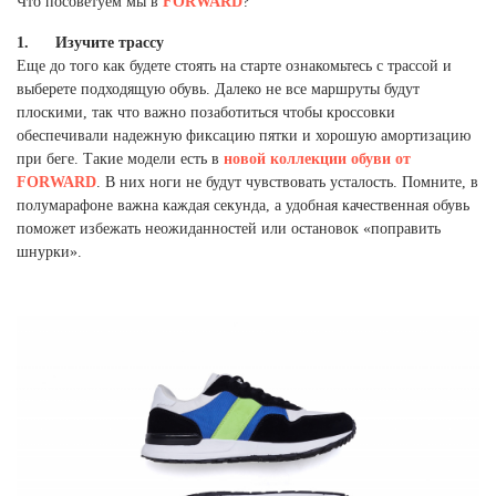
Что посоветуем мы в
FORWARD
?
Ханты-Мансийский автономный округ (3)
1. Изучите трассу
Челябинская область (2)
Еще до того как будете стоять на старте ознакомьтесь с трассой и
Ямало-Ненецкий автономный округ (1)
выберете подходящую обувь. Далеко не все маршруты будут
Ярославская область (1)
плоскими, так что важно позаботиться чтобы кроссовки
обеспечивали надежную фиксацию пятки и хорошую амортизацию
при беге. Такие модели есть в
новой коллекции обуви от
FORWARD
. В них ноги не будут чувствовать усталость. Помните, в
полумарафоне важна каждая секунда, а удобная качественная обувь
поможет избежать неожиданностей или остановок «поправить
шнурки».