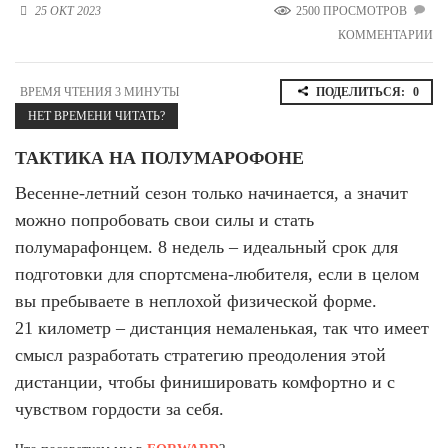
25 ОКТ 2023
2500 ПРОСМОТРОВ
Новосибирская область (3)
КОММЕНТАРИИ
Омская область (5)
Республика Башкортостан (3)
ВРЕМЯ ЧТЕНИЯ 3 МИНУТЫ
ПОДЕЛИТЬСЯ:
0
Республика Крым (1)
НЕТ ВРЕМЕНИ ЧИТАТЬ?
Республика Татарстан (2)
Ростовская область (2)
ТАКТИКА НА ПОЛУМАРОФОНЕ
Весенне-летний сезон только начинается, а значит
Самарская область (1)
Санкт-Петербург и ЛО (3)
можно попробовать свои силы и стать
Саратовская область (1)
полумарафонцем. 8 недель – идеальный срок для
Свердловская область (5)
подготовки для спортсмена-любителя, если в целом
Северная Осетия (2)
Смоленская область (1)
вы пребываете в неплохой физической форме.
Ставропольский край (5)
21 километр – дистанция немаленькая, так что имеет
смысл разработать стратегию преодоления этой
Томская область (1)
Тульская область (1)
дистанции, чтобы финишировать комфортно и с
Тюменская область (3)
чувством гордости за себя.
Хакасия (1)