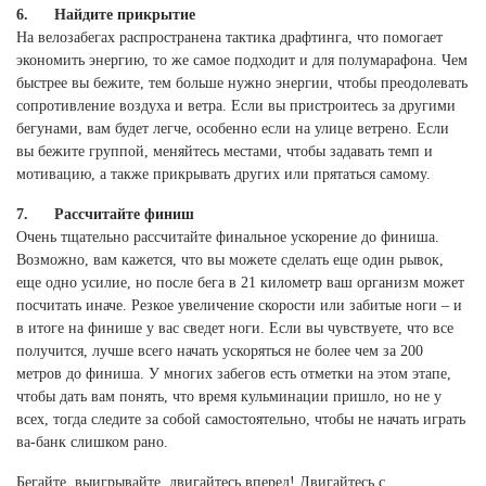
6. Найдите прикрытие
На велозабегах распространена тактика драфтинга, что помогает
экономить энергию, то же самое подходит и для полумарафона. Чем
быстрее вы бежите, тем больше нужно энергии, чтобы преодолевать
сопротивление воздуха и ветра. Если вы пристроитесь за другими
бегунами, вам будет легче, особенно если на улице ветрено. Если
вы бежите группой, меняйтесь местами, чтобы задавать темп и
мотивацию, а также прикрывать других или прятаться самому.
7. Рассчитайте финиш
Очень тщательно рассчитайте финальное ускорение до финиша.
Возможно, вам кажется, что вы можете сделать еще один рывок,
еще одно усилие, но после бега в 21 километр ваш организм может
посчитать иначе. Резкое увеличение скорости или забитые ноги – и
в итоге на финише у вас сведет ноги. Если вы чувствуете, что все
получится, лучше всего начать ускоряться не более чем за 200
метров до финиша. У многих забегов есть отметки на этом этапе,
чтобы дать вам понять, что время кульминации пришло, но не у
всех, тогда следите за собой самостоятельно, чтобы не начать играть
ва-банк слишком рано.
Бегайте, выигрывайте, двигайтесь вперед! Двигайтесь с