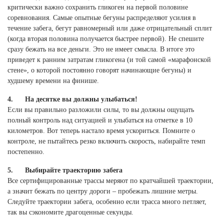
критически важно сохранить гликоген на первой половине
соревнования. Самые опытные бегуны распределяют усилия в
течение забега, бегут равномерный или даже отрицательный сплит
(когда вторая половина получается быстрее первой). Не спешите
сразу бежать на все деньги. Это не имеет смысла. В итоге это
приведет к ранним затратам гликогена (и той самой «марафонской
стене», о которой постоянно говорят начинающие бегуны) и
худшему времени на финише.
4. На десятке вы должны улыбаться!
Если вы правильно разложили силы, то вы должны ощущать
полный контроль над ситуацией и улыбаться на отметке в 10
километров. Вот теперь настало время ускориться. Помните о
контроле, не пытайтесь резко включить скорость, набирайте темп
постепенно.
5. Выбирайте траекторию забега
Все сертифицированные трассы меряют по кратчайшей траектории,
а значит бежать по центру дороги – пробежать лишние метры.
Следуйте траектории забега, особенно если трасса много петляет,
так вы сэкономите драгоценные секунды.