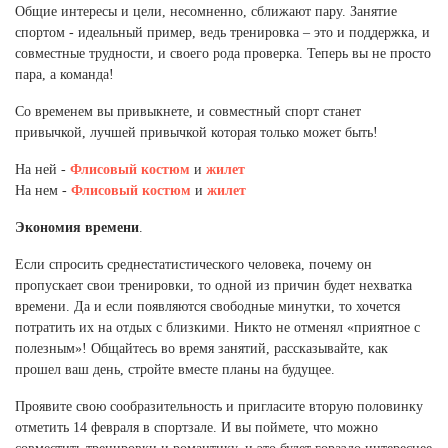
Ханты-Мансийский автономный округ (3)
Общие интересы и цели, несомненно, сближают пару. Занятие
спортом - идеальный пример, ведь тренировка – это и поддержка, и
Челябинская область (2)
совместные трудности, и своего рода проверка. Теперь вы не просто
пара, а команда!
Ямало-Ненецкий автономный округ (1)
Ярославская область (1)
Со временем вы привыкнете, и совместный спорт станет
привычкой, лучшей привычкой которая только может быть!
На ней -
Флисовый костюм
и
жилет
На нем -
Флисовый костюм
и
жилет
Экономия времени
.
Если спросить среднестатистического человека, почему он
пропускает свои тренировки, то одной из причин будет нехватка
времени. Да и если появляются свободные минутки, то хочется
потратить их на отдых с близкими. Никто не отменял «приятное с
полезным»! Общайтесь во время занятий, рассказывайте, как
прошел ваш день, стройте вместе планы на будущее.
Проявите свою сообразительность и пригласите вторую половинку
отметить 14 февраля в спортзале. И вы поймете, что можно