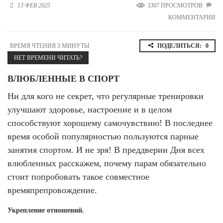
13 ФЕВ 2025
3307 ПРОСМОТРОВ
Новосибирская область (3)
КОММЕНТАРИИ
Омская область (5)
Республика Башкортостан (3)
ВРЕМЯ ЧТЕНИЯ 3 МИНУТЫ
ПОДЕЛИТЬСЯ:
0
Республика Крым (1)
НЕТ ВРЕМЕНИ ЧИТАТЬ?
Республика Татарстан (2)
Ростовская область (2)
ВЛЮБЛЕННЫЕ В СПОРТ
Ни для кого не секрет, что регулярные тренировки
Самарская область (1)
Санкт-Петербург и ЛО (3)
улучшают здоровье, настроение и в целом
Саратовская область (1)
способствуют хорошему самочувствию! В последнее
Свердловская область (5)
время особой популярностью пользуются парные
Северная Осетия (2)
Смоленская область (1)
занятия спортом. И не зря! В преддверии Дня всех
Ставропольский край (5)
влюбленных расскажем, почему парам обязательно
стоит попробовать такое совместное
Томская область (1)
Тульская область (1)
времяпрепровождение.
Тюменская область (3)
Укрепление отношений.
Хакасия (1)